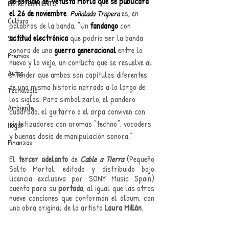
de estudio de Vetusta Morla que se publicará 
ENTRETENIMIENTO
el 26 de noviembre
. 
Puñalada Trapera 
es, en 
Cultura
palabras de la banda, “Un 
fandango
 con 
actitud electrónica 
que podría ser la banda 
Salud
sonora de una 
guerra generacional
 entre lo 
Premios
nuevo y lo viejo, un conflicto que se resuelve al 
Autos
entender que ambos son capítulos diferentes 
de una misma historia narrada a lo largo de 
Tecnología
los siglos. Para simbolizarlo, el pandero 
Ambiente
cuadrado, el guitarro o el arpa conviven con 
sintetizadores con aromas “techno”, vocoders 
Hogar
y buenas dosis de manipulación sonora.”
Finanzas
El 
tercer adelanto 
de 
Cable a Tierra 
(Pequeño 
Salto Mortal, editado y distribuido bajo 
licencia exclusiva por SONY Music Spain) 
cuenta para su 
portada
, al igual que las otras 
nueve canciones que conforman el álbum, con 
una obra original de la artista 
Laura Millán
. 