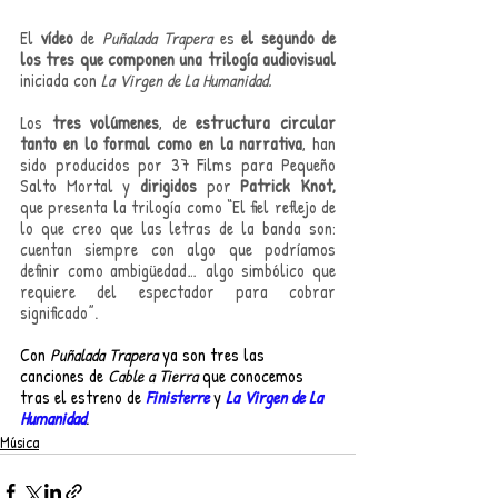
El 
vídeo
 de 
Puñalada Trapera
 es 
el segundo de 
los tres que componen una trilogía audiovisual
iniciada con 
La Virgen de La Humanidad.
Los 
tres volúmenes
, de 
estructura circular 
tanto en lo formal como en la narrativa
, han 
sido producidos por 37 Films para Pequeño 
Salto Mortal y 
dirigidos
 por 
Patrick Knot, 
que presenta la trilogía como “El fiel reflejo de 
lo que creo que las letras de la banda son: 
cuentan siempre con algo que podríamos 
definir como ambigüedad… algo simbólico que 
requiere del espectador para cobrar 
significado”.
Con 
Puñalada Trapera 
ya son tres las 
canciones de 
Cable a Tierra
 que conocemos 
tras el estreno de 
Finisterre
y 
La Virgen de La 
Humanidad
.
Música