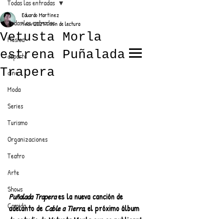
Todas las entradas
Eduardo Martínez
Todas las entradas
9 nov 2021
1 min de lectura
Vetusta Morla
Música
estrena Puñalada
deporte
EL TRENDY TOP
Trapera
cine
CON EDDY MARTINEZ
Moda
Series
Turismo
ANUNCIATE CON NOSOTROS
Organizaciones
Teatro
PARA MÁS INFORMACIÓN:
Arte
dinamicaseltrendytop@gmail.com
Shows
Puñalada Trapera
 es la nueva canción de 
Comida
adelanto de 
Cable a Tierra
, el próximo álbum 