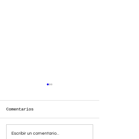
Comentarios
Karen Souza prepara
Mora estrena
Escribir un comentario...