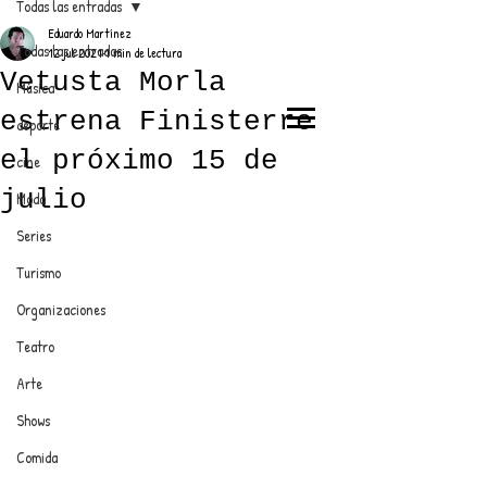
Todas las entradas
Eduardo Martínez
Todas las entradas
12 jul 2021
1 min de lectura
Vetusta Morla
Música
estrena Finisterre
deporte
EL TRENDY TOP
el próximo 15 de
cine
CON EDDY MARTINEZ
julio
Moda
Series
Turismo
ANUNCIATE CON NOSOTROS
Organizaciones
Teatro
PARA MÁS INFORMACIÓN:
Arte
dinamicaseltrendytop@gmail.com
Shows
Comida