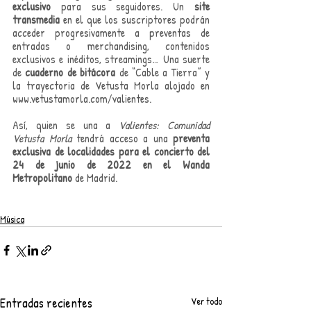
exclusivo
 para sus seguidores. Un 
site 
transmedia
 en el que los suscriptores podrán 
acceder progresivamente a preventas de 
entradas o merchandising, contenidos 
exclusivos e inéditos, streamings… Una suerte 
de 
cuaderno de bitácora
 de “Cable a Tierra” y 
la trayectoria de Vetusta Morla alojado en 
www.vetustamorla.com/valientes
.
Así, quien se una a 
Valientes: Comunidad 
Vetusta Morla
 tendrá acceso a una 
preventa 
exclusiva de localidades para el concierto del 
24 de junio de 2022 en el Wanda 
Metropolitano
 de Madrid.
Música
Entradas recientes
Ver todo