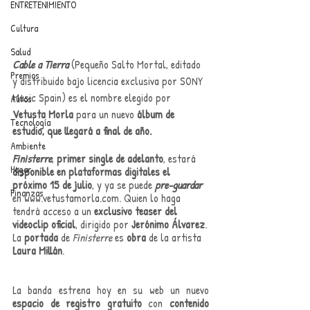
ENTRETENIMIENTO
Cultura
Salud
Cable a Tierra
 (Pequeño Salto Mortal, editado 
Premios
y distribuido bajo licencia exclusiva por SONY 
Music Spain) es el nombre elegido por 
Autos
Vetusta Morla 
para un nuevo 
álbum de 
Tecnología
estudio, que llegará a final de año.
Ambiente
Finisterre
, 
primer single de adelanto
, estará 
Hogar
disponible en plataformas digitales el 
próximo 15 de julio
, y ya se puede 
pre-guardar
Finanzas
en 
www.vetustamorla.com
. Quien lo haga 
tendrá acceso a un 
exclusivo teaser del 
videoclip oficial
, dirigido por 
Jerónimo Álvarez
.
La 
portada
 de 
Finisterre
 es 
obra
 de la artista 
Laura Millán
. 
La banda estrena hoy en su web un nuevo 
espacio de registro gratuito
 con 
contenido 