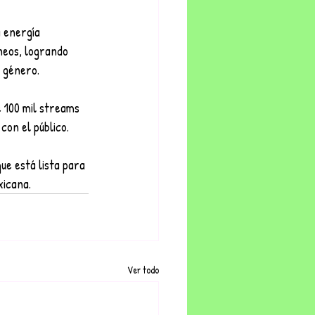
 energía 
neos, logrando 
l género.
 100 mil streams 
con el público.
ue está lista para 
xicana.
Ver todo