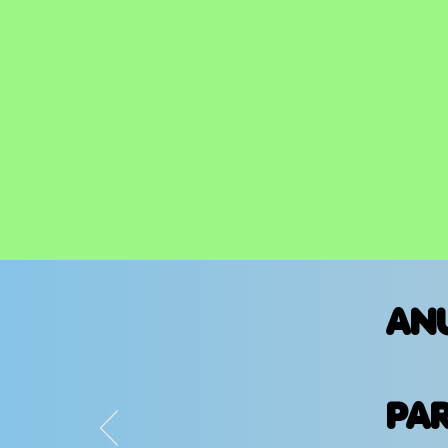
AN
PA