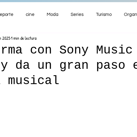
eporte
cine
Moda
Series
Turismo
Organ
un 2025
1 min de lectura
ENTRETENIMIENTO
Cultura
Salud
Premios
irma con Sony Music
 y da un gran paso 
nzas
a musical