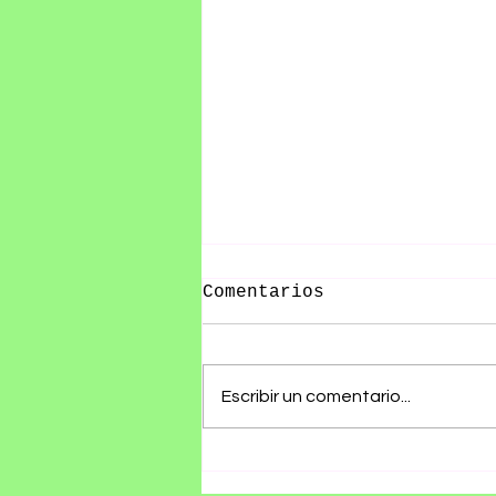
Comentarios
Escribir un comentario...
Olivia Wald presenta
"Otra Que Arde", un