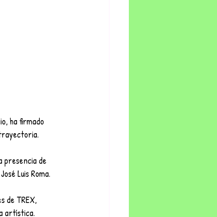
o, ha firmado 
trayectoria.
a presencia de 
José Luis Roma.
es de TREX, 
 artística.