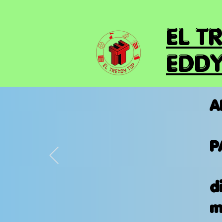
EL T
EDDY
A
P
d