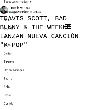
Todas las entradas
Eduardo Martínez
Todas las entradas
23 jul 2023
1 min de lectura
TRAVIS SCOTT, BAD
Música
BUNNY & THE WEEKND
deporte
EL TRENDY TOP
LANZAN NUEVA CANCIÓN
cine
CON EDDY MARTINEZ
"K-POP"
Moda
Series
Turismo
ANUNCIATE CON NOSOTROS
Organizaciones
Teatro
PARA MÁS INFORMACIÓN:
Arte
dinamicaseltrendytop@gmail.com
Shows
Comida