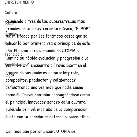
ENTRETENIMIENTO
Cultura
Reuniendo a tres de las superestrellas más 
Salud
grandes de la industria de la música, "K-POP" 
Premios
fue mitificado por los fanáticos desde que se 
adelantó por primera vez a principios de este 
Autos
año. El tema abre el mundo de UTOPIA e 
Tecnología
ilumina su rápida evolución y progresión a la 
Ambiente
vez. “K-POP” encuentra a Travis Scott en el 
apogeo de sus poderes como intérprete, 
Hogar
compositor, productor y colaborador 
Finanzas
demostrando una vez más que nadie suena 
como él. Travis continúa consagrándose como 
el principal innovador sonoro de la cultura, 
subiendo de nivel más allá de la comparación. 
Junto con la canción se estrena el video oficial.
Con más aún por anunciar, UTOPIA se 