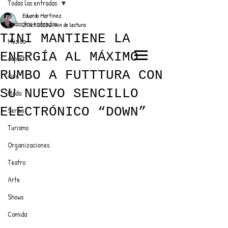
Todas las entradas
Eduardo Martínez
Todas las entradas
29 oct 2025
2 min de lectura
TINI MANTIENE LA
Música
ENERGÍA AL MÁXIMO
deporte
EL TRENDY TOP
RUMBO A FUTTTURA CON
cine
CON EDDY MARTINEZ
SU NUEVO SENCILLO
Moda
ELECTRÓNICO “DOWN”
Series
Turismo
ANUNCIATE CON NOSOTROS
Organizaciones
Teatro
PARA MÁS INFORMACIÓN:
Arte
dinamicaseltrendytop@gmail.com
Shows
Comida