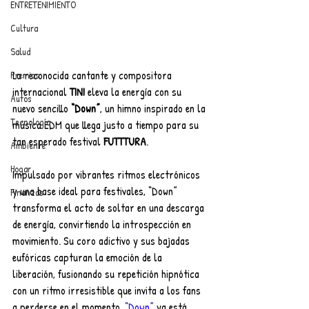
ENTRETENIMIENTO
Cultura
Salud
La reconocida cantante y compositora 
Premios
internacional 
TINI 
eleva la energía con su 
Autos
nuevo sencillo
 “Down”
, un himno inspirado en la 
Tecnología
música EDM que llega justo a tiempo para su 
tan esperado festival 
FUTTTURA
. 
Ambiente
Hogar
Impulsado por vibrantes ritmos electrónicos 
y una base ideal para festivales, “Down” 
Finanzas
transforma el acto de soltar en una descarga 
de energía, convirtiendo la introspección en 
movimiento. Su coro adictivo y sus bajadas 
eufóricas capturan la emoción de la 
liberación, fusionando su repetición hipnótica 
con un ritmo irresistible que invita a los fans 
a perderse en el momento. 
“Down”
 ya está 