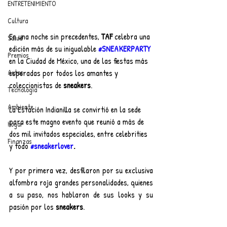
ENTRETENIMIENTO
Cultura
En una noche sin precedentes, 
TAF
 celebra una 
Salud
edición más de su inigualable 
#SNEAKERPARTY
Premios
en la Ciudad de México, una de las fiestas más 
Autos
esperadas por todos los amantes y 
coleccionistas de 
sneakers
.
Tecnología
Ambiente
La Estación Indianilla se convirtió en la sede 
para este magno evento que reunió a más de 
Hogar
dos mil invitados especiales, entre celebrities 
Finanzas
y todo 
#sneakerlover
.
Y por primera vez, desfilaron por su exclusiva 
alfombra roja grandes personalidades, quienes 
a su paso, nos hablaron de sus looks y su 
pasión por los 
sneakers
.