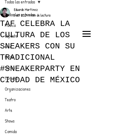
Todas las entradas
Eduardo Martínez
Todas las entradas
8 oct 2024
1 min de lectura
TAF CELEBRA LA
Música
CULTURA DE LOS
deporte
EL TRENDY TOP
SNEAKERS CON SU
cine
CON EDDY MARTINEZ
TRADICIONAL
Moda
#SNEAKERPARTY EN
Series
CIUDAD DE MÉXICO
Turismo
ANUNCIATE CON NOSOTROS
Organizaciones
Teatro
PARA MÁS INFORMACIÓN:
Arte
dinamicaseltrendytop@gmail.com
Shows
Comida