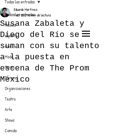
Todas las entradas
Eduardo Martínez
Todas las entradas
1 oct 2021
0 min de lectura
Susana Zabaleta y
Música
Diego del Río se
deporte
EL TRENDY TOP
suman con su talento
cine
CON EDDY MARTINEZ
a la puesta en
Moda
escena de The Prom
Series
México
Turismo
ANUNCIATE CON NOSOTROS
Organizaciones
Teatro
PARA MÁS INFORMACIÓN:
Arte
dinamicaseltrendytop@gmail.com
Shows
Comida