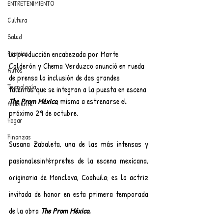
ENTRETENIMIENTO
Cultura
Salud
La producción encabezada por Marte 
Premios
Calderón y Chema Verduzco anunció en rueda 
Autos
de prensa la inclusión de dos grandes 
Tecnología
talentos que se integran a la puesta en escena 
The Prom México
, misma a estrenarse el 
Ambiente
próximo 29 de octubre.
Hogar
Finanzas
Susana Zabaleta, una de las más intensas y 
pasionalesintérpretes de la escena mexicana, 
originaria de Monclova, Coahuila; es la actriz 
invitada de honor en esta primera temporada 
de la obra 
The Prom México.