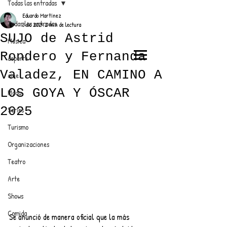
Todas las entradas
Eduardo Martínez
Todas las entradas
3 dic 2024
2 min de lectura
SUJO de Astrid
Música
Rondero y Fernanda
deporte
EL TRENDY TOP
Valadez, EN CAMINO A
cine
CON EDDY MARTINEZ
LOS GOYA Y ÓSCAR
Moda
2025
Series
Turismo
ANUNCIATE CON NOSOTROS
Organizaciones
Teatro
PARA MÁS INFORMACIÓN:
Arte
dinamicaseltrendytop@gmail.com
Shows
Comida
Se anunció de manera oficial que la más 