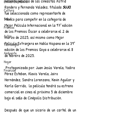
reciente película de las cineastas Astrid 
ENTRETENIMIENTO
Rondero y Fernanda Valadez, titulada
SUJO
, 
Cultura
fue seleccionada como representante de 
México para competir en la categoría de 
Salud
Mejor Película Internacional en la 97° edición 
Premios
de los Premios Óscar a celebrarse el 2 de 
Autos
marzo de 2025, así mismo como Mejor 
Película Extranjera en Habla Hispana en la 39° 
Tecnología
edición de los Premios Goya a celebrarse el 8 
Ambiente
de febrero de 2025.
Hogar
 Protagonizada por: Juan Jesús Varela, Yadira 
Finanzas
Pérez Esteban, Alexis Varela, Jairo 
Hernández, Sandra Lorenzano, Kevin Aguilar y 
Karla Garrido,  la película tendrá su estreno 
comercial en cines el próximo 5 de diciembre 
bajo el sello de Cinépolis Distribución.
Después de que un sicario de un cartel de un 