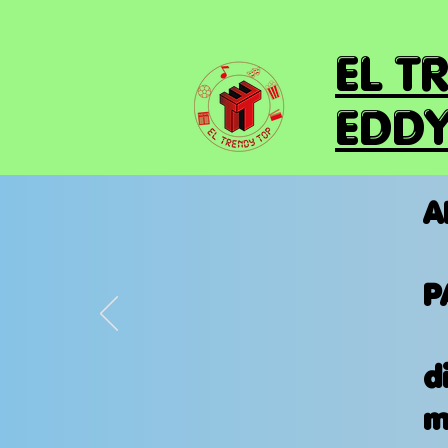
EL T
EDDY
A
P
d