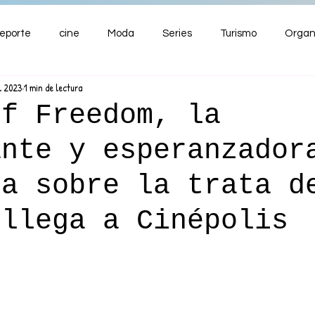
eporte
cine
Moda
Series
Turismo
Organ
l 2023
1 min de lectura
ENTRETENIMIENTO
Cultura
Salud
Premios
of Freedom, la
ante y esperanzador
nzas
ia sobre la trata d
 llega a Cinépolis