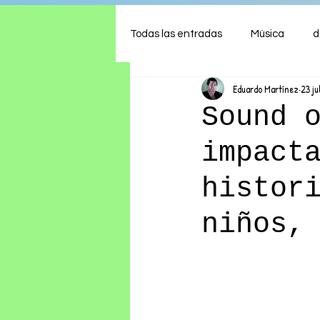
Todas las entradas
Música
d
Eduardo Martínez
23 ju
Arte
Shows
Comida
Sound 
impact
Ambiente
Hogar
Fina
histor
niños,