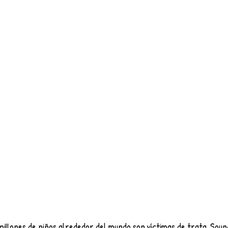
millones de niños alrededor del mundo son víctimas de trata. Soun