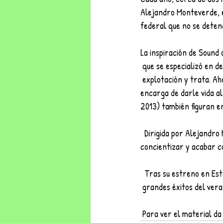
Alejandro Monteverde, es
federal que no se deten
La inspiración de Sound
 que se especializó en 
 explotación y trata. Ahora, Jim Caviezel, quien interpretó a Jesús en La pasión de Cristo (2004), se 
encarga de darle vida al
2013) también figuran en
  Dirigida por Alejandro Monteverde (Little Boy, 2015), Sound of Freedom es una película que busca 
concientizar y acabar co
  Tras su estreno en E
 grandes éxitos del vera
 Para ver el material d