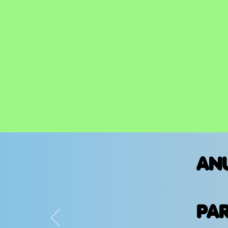
AN
PA