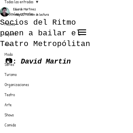
Todas las entradas
Eduardo Martínez
Todas las entradas
4 may 2019
1 min de lectura
Socios del Ritmo
Música
ponen a bailar el
deporte
EL TRENDY TOP
Teatro Metropólitan
cine
CON EDDY MARTINEZ
Moda
📷: 
David Martin
Series
Turismo
ANUNCIATE CON NOSOTROS
Organizaciones
Teatro
PARA MÁS INFORMACIÓN:
Arte
dinamicaseltrendytop@gmail.com
Shows
Comida