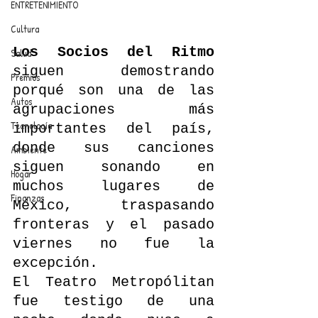
ENTRETENIMIENTO
Cultura
Los Socios del Ritmo
Salud
siguen demostrando 
Premios
porqué son una de las 
Autos
agrupaciones más 
Tecnología
importantes del país, 
donde sus canciones 
Ambiente
siguen sonando en 
Hogar
muchos lugares de 
Finanzas
México, traspasando 
fronteras y el pasado 
viernes no fue la 
excepción.
El Teatro Metropólitan 
fue testigo de una 