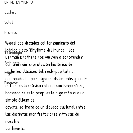
ENTRETENIMIENTO
Cultura
Salud
Premios
A casi dos décadas del lanzamiento del 
Autos
icónico disco ‘Rhythms del Mundo’ , los 
Tecnología
Berman Brothers nos vuelven a sorprender 
Ambiente
con una reinterpretación histórica de 
distintos clásicos del rock-pop latino, 
Hogar
acompañados por algunos de los más grandes 
Finanzas
astros de la música cubana contemporánea, 
haciendo de esta propuesta algo más que un 
simple álbum de
covers: se trata de un diálogo cultural entre 
las distintas manifestaciones rítmicas de 
nuestro
continente.