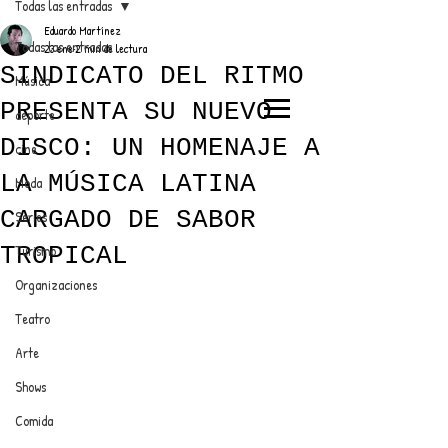
Todas las entradas
Eduardo Martínez
Todas las entradas
23 ene
2 min de lectura
SINDICATO DEL RITMO
Música
PRESENTA SU NUEVO
deporte
EL TRENDY TOP
DISCO: UN HOMENAJE A
cine
CON EDDY MARTINEZ
LA MÚSICA LATINA
Moda
CARGADO DE SABOR
Series
TROPICAL
Turismo
ANUNCIATE CON NOSOTROS
Organizaciones
Teatro
PARA MÁS INFORMACIÓN:
Arte
dinamicaseltrendytop@gmail.com
Shows
Comida