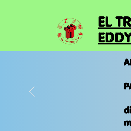
EL T
EDDY
A
P
d