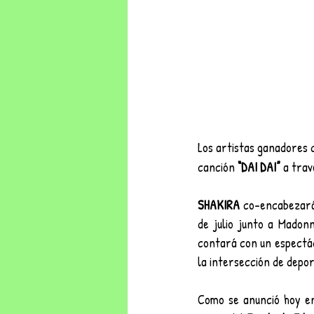
Los artistas ganadores
canción 
“DAI DAI”
 a trav
SHAKIRA
 co-encabezará
de julio junto a Madonn
contará con un espectác
la intersección de depor
Como se anunció hoy en