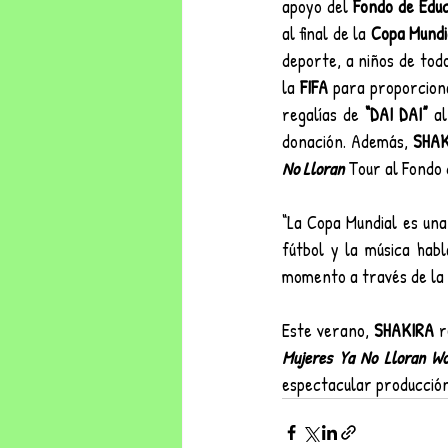
apoyo del 
Fondo de Educ
al final de la
 Copa Mundi
deporte, a niños de tod
la
 FIFA
 para proporcion
regalías de 
“DAI DAI”
 a
donación. Además, 
SHAK
No Lloran 
Tour al Fondo 
“La Copa Mundial es una
fútbol y la música hab
momento a través de la m
Este verano,
 SHAKIRA
 r
Mujeres Ya No Lloran Wo
espectacular producción