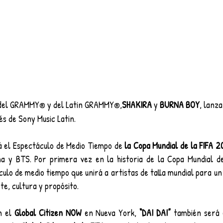
 del GRAMMY
 y del Latin GRAMMY
,
SHAKIRA
 y
 BURNA BOY
, lanz
®
®
és de Sony Music Latin.
 el Espectáculo de Medio Tiempo de
 la Copa Mundial de la FIFA 2
a y BTS. Por primera vez en la historia de la Copa Mundial de l
ulo de medio tiempo que unirá a artistas de talla mundial para u
te, cultura y propósito.
 el 
Global Citizen NOW
 en Nueva York, 
“DAI DAI”
 también será e