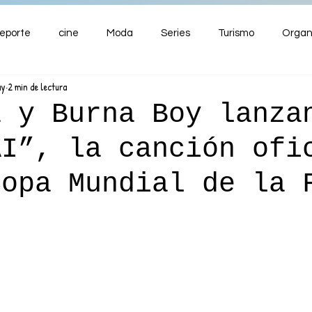
eporte
cine
Moda
Series
Turismo
Organ
ay
2 min de lectura
ENTRETENIMIENTO
Cultura
Salud
Premios
a y Burna Boy lanza
AI”, la canción ofi
nzas
Copa Mundial de la 