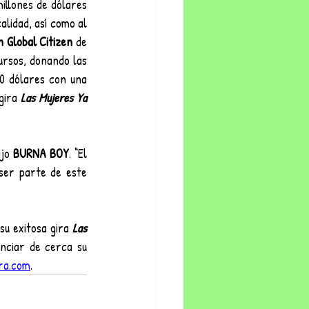
illones de dólares 
lidad, así como al 
 Global Citizen 
de 
rsos, donando las 
0 dólares con una 
gira 
Las Mujeres Ya 
jo
 BURNA BOY
. “El 
ser parte de este 
su exitosa gira 
Las 
nciar de cerca su 
ira.com
.