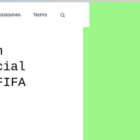
izaciones
Teatro
Autos
Tecnología
n
cial
FIFA