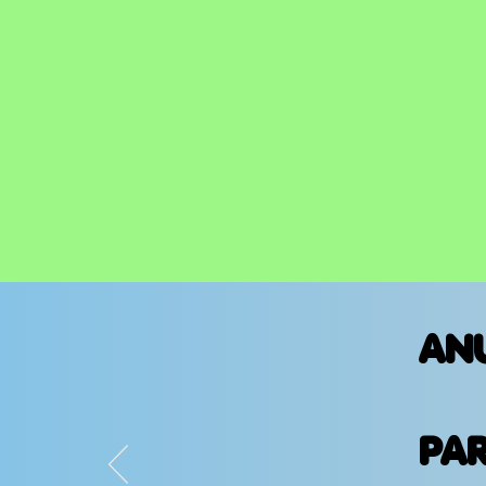
AN
PA