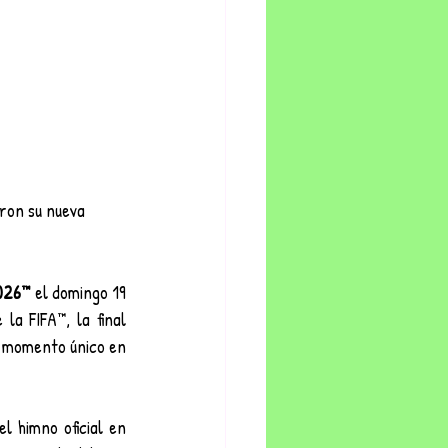
aron su nueva 
026™ 
el domingo 19 
a FIFA™, la final 
n momento único en 
l himno oficial en 