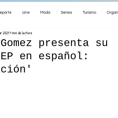
eporte
cine
Moda
Series
Turismo
Organ
ar 2021
1 min de lectura
ENTRETENIMIENTO
Cultura
Salud
Premios
 Gomez presenta su
 EP en español:
nzas
ación'