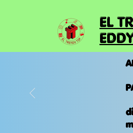
EL T
EDDY
A
P
d