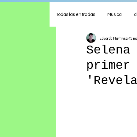
Todas las entradas
Música
d
Eduardo Martínez
15 m
Arte
Shows
Comida
Selena
primer
Ambiente
Hogar
Fina
'Revel