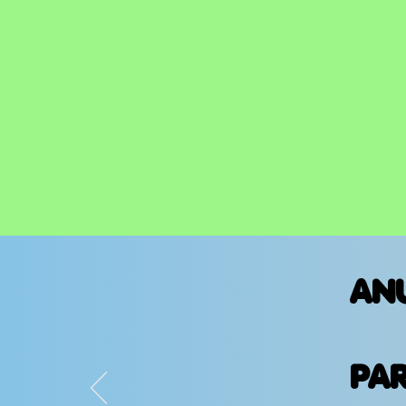
AN
PA