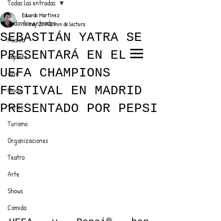
Todas las entradas
Eduardo Martínez
Todas las entradas
17 may 2019
2 min de lectura
SEBASTIÁN YATRA SE
Música
PRESENTARÁ EN EL
deporte
EL TRENDY TOP
UEFA CHAMPIONS
cine
CON EDDY MARTINEZ
FESTIVAL EN MADRID
Moda
PRESENTADO POR PEPSI
Series
Turismo
ANUNCIATE CON NOSOTROS
Organizaciones
Teatro
PARA MÁS INFORMACIÓN:
Arte
dinamicaseltrendytop@gmail.com
Shows
Comida