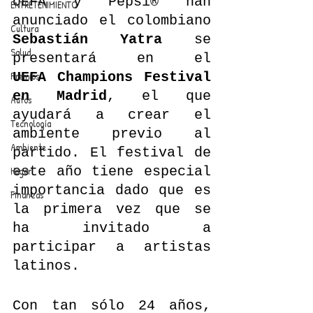
UEFA y Pepsi® han 
ENTRETENIMIENTO
anunciado el colombiano 
Cultura
Sebastián Yatra
 se 
Salud
presentará en el 
UEFA Champions Festival 
Premios
en Madrid
, el que 
Autos
ayudará a crear el 
Tecnología
ambiente previo al 
Ambiente
partido. El festival de 
este año tiene especial 
Hogar
importancia dado que es 
Finanzas
la primera vez que se 
ha invitado a 
participar a artistas 
latinos.
Con tan sólo 24 años, 