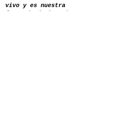
vivo y es nuestra 
forma de darle a los 
fanáticos una 
experiencia como 
ninguna otra”.
El UEFA Champions 
Festival en Madrid 
está abierto para todo 
el público y ofrecerá 
diversas 
presentaciones 
musicales durante 
cuatro días.
Música
deporte