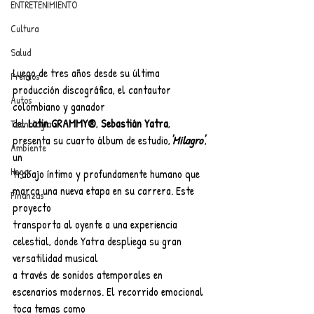
ENTRETENIMIENTO
Cultura
Salud
Luego de tres años desde su última 
Premios
producción discográfica, el cantautor 
Autos
colombiano y ganador
del 
Latin GRAMMY®
, 
Sebastián Yatra
, 
Tecnología
presenta su cuarto álbum de estudio,
'Milagro'
, 
Ambiente
un
Hogar
trabajo íntimo y profundamente humano que 
marca una nueva etapa en su carrera. Este 
Finanzas
proyecto
transporta al oyente a una experiencia 
celestial, donde Yatra despliega su gran 
versatilidad musical
a través de sonidos atemporales en 
escenarios modernos. El recorrido emocional 
toca temas como