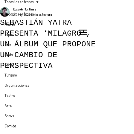
Todas las entradas
Eduardo Martínez
Todas las entradas
27 may 2025
1 min de lectura
SEBASTIÁN YATRA
Música
PRESENTA ‘MILAGRO’,
deporte
EL TRENDY TOP
UN ÁLBUM QUE PROPONE
cine
CON EDDY MARTINEZ
UN CAMBIO DE
Moda
PERSPECTIVA
Series
Turismo
ANUNCIATE CON NOSOTROS
Organizaciones
Teatro
PARA MÁS INFORMACIÓN:
Arte
dinamicaseltrendytop@gmail.com
Shows
Comida