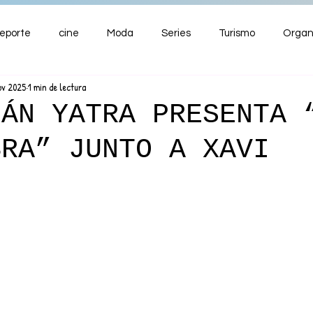
eporte
cine
Moda
Series
Turismo
Organ
ov 2025
1 min de lectura
ENTRETENIMIENTO
Cultura
Salud
Premios
IÁN YATRA PRESENTA 
BRA” JUNTO A XAVI
nzas