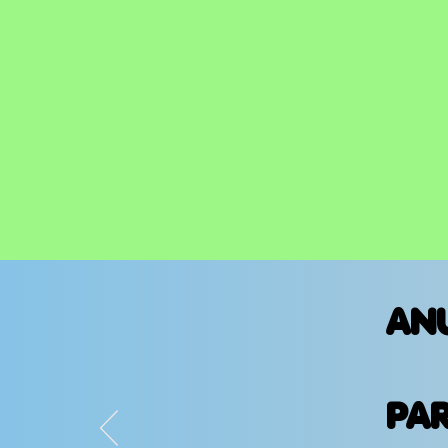
AN
PA