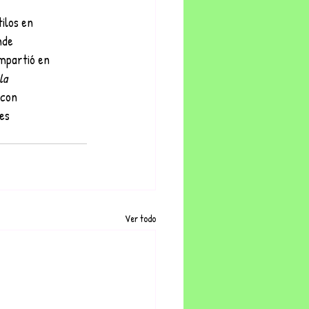
ilos en
nde
ompartió en
la
 con
nes
Ver todo