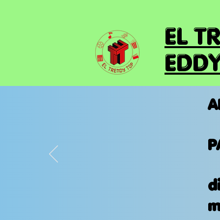
EL T
EDDY
A
P
d