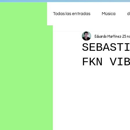
Todas las entradas
Música
d
Eduardo Martínez
25 n
Arte
Shows
Comida
SEBAST
FKN VI
Ambiente
Hogar
Fina