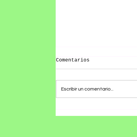
Comentarios
Escribir un comentario...
Olivia Wald presenta
"Otra Que Arde", un
álbum que convierte
las cicatrices del
amor en canciones