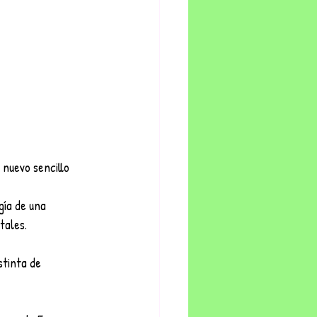
 nuevo sencillo 
gía de una
tales.
stinta de