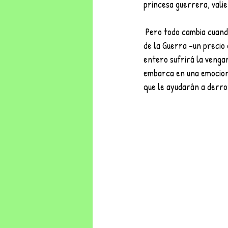
princesa guerrera, valie
 Pero todo cambia cuando los dioses del inframundo anuncian que la vida de Maya se debe sacrificar al Dios 
de la Guerra -un precio 
entero sufrirá la vengan
embarca en una emociona
que le ayudarán a derrot