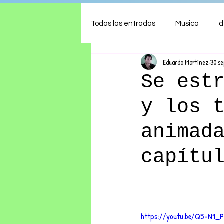
Todas las entradas
Música
d
Eduardo Martínez
30 s
Arte
Shows
Comida
Se est
y los 
Ambiente
Hogar
Fina
animad
capítu
https://youtu.be/Q5-N1_