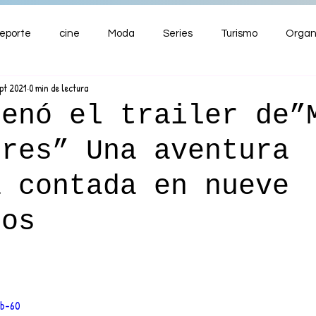
eporte
cine
Moda
Series
Turismo
Organ
ept 2021
0 min de lectura
ENTRETENIMIENTO
Cultura
Salud
Premios
renó el trailer de”
tres” Una aventura
nzas
a contada en nueve
los
Pb-60