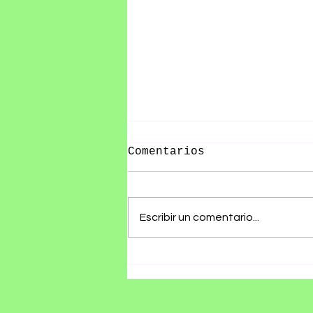
Comentarios
Escribir un comentario...
Canela.TV y Tajin se
alían para promover
gastronomía mexicana
con docuserie