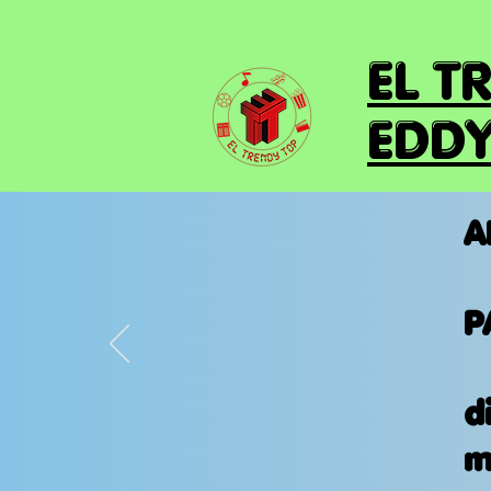
EL T
EDDY
A
P
d