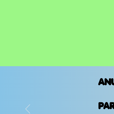
exclusiva
AN
PA