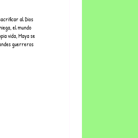
 
niega, el mundo 
pia vida, Maya se 
randes guerreros 