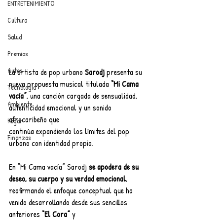
ENTRETENIMIENTO
Cultura
Salud
Premios
Autos
La artista de pop urbano 
Sarodj
 presenta su 
nueva propuesta musical titulada 
“Mi Cama 
Tecnología
vacía”
, una canción cargada de sensualidad, 
Ambiente
autenticidad emocional y un sonido 
afrocaribeño que
Hogar
continúa expandiendo los límites del pop 
Finanzas
urbano con identidad propia.
En “Mi Cama vacía” Sarodj 
se apodera de su 
deseo, su cuerpo y su verdad emocional
, 
reafirmando el enfoque conceptual que ha 
venido desarrollando desde sus sencillos 
anteriores 
“El Cora”
 y