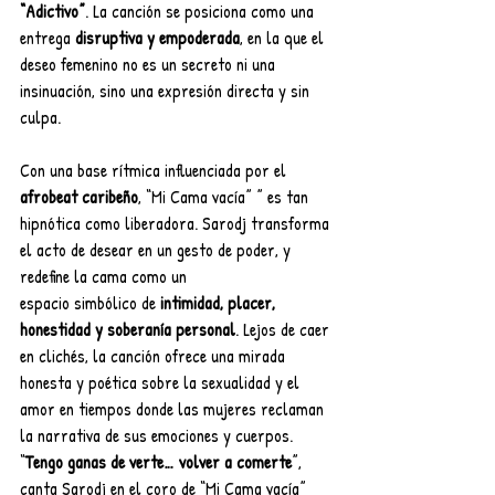
“Adictivo”
. La canción se posiciona como una 
entrega 
disruptiva y empoderada
, en la que el 
deseo femenino no es un secreto ni una 
insinuación, sino una expresión directa y sin 
culpa.
Con una base rítmica influenciada por el 
afrobeat caribeño
, “Mi Cama vacía” ” es tan 
hipnótica como liberadora. Sarodj transforma 
el acto de desear en un gesto de poder, y 
redefine la cama como un
espacio simbólico de 
intimidad, placer, 
honestidad y soberanía personal
. Lejos de caer 
en clichés, la canción ofrece una mirada 
honesta y poética sobre la sexualidad y el 
amor en tiempos donde las mujeres reclaman 
la narrativa de sus emociones y cuerpos.
“
Tengo ganas de verte… volver a comerte
”, 
canta Sarodj en el coro de “Mi Cama vacía” 