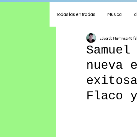
Todas las entradas
Música
d
Eduardo Martínez
10 fe
Arte
Shows
Comida
Samuel
nueva 
Ambiente
Hogar
Fina
exitos
Flaco 