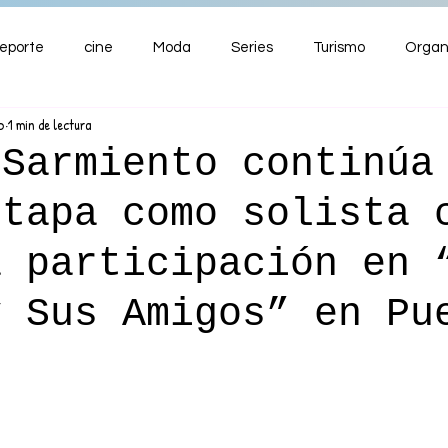
eporte
cine
Moda
Series
Turismo
Organ
b
1 min de lectura
ENTRETENIMIENTO
Cultura
Salud
Premios
 Sarmiento continúa
etapa como solista 
nzas
a participación en 
y Sus Amigos” en Pu