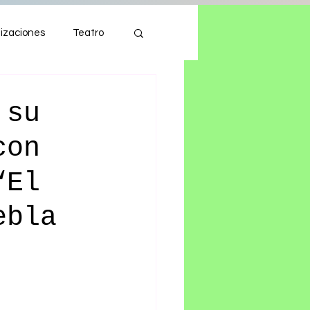
izaciones
Teatro
Autos
Tecnología
 su
con
“El
ebla