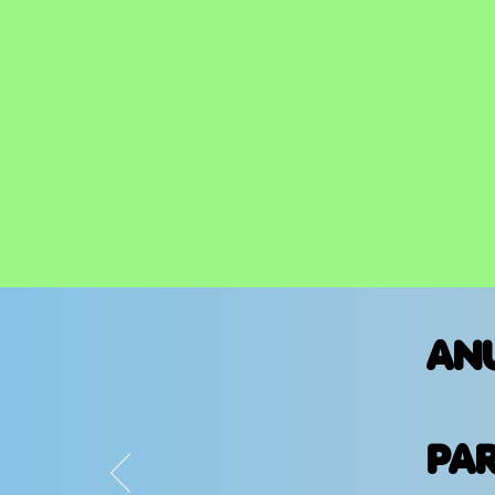
AN
PA