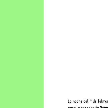
La noche del 7 de febre
para la carrera de 
Samu