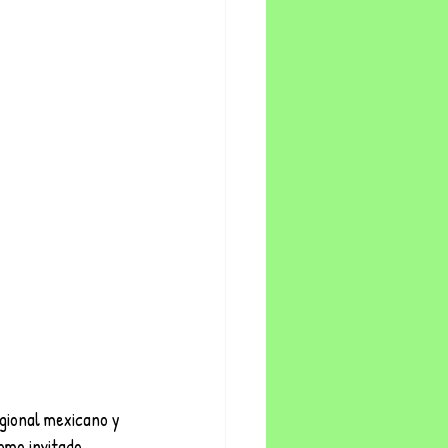
gional mexicano y 
omo invitado 