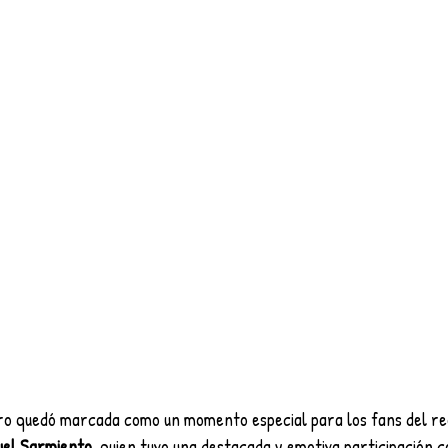
ro quedó marcada como un momento especial para los fans del re
el Sarmiento
, quien tuvo una destacada y emotiva participación c