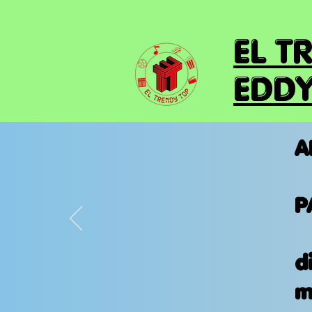
EL T
EDDY
A
P
d