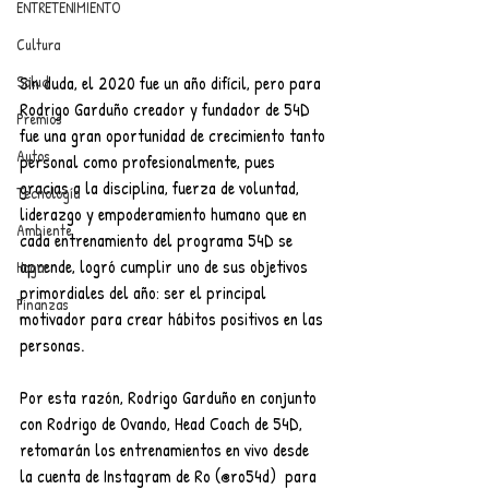
ENTRETENIMIENTO
Cultura
Sin duda
, el 2020 fue un año difícil, pero para 
Salud
Rodrigo Garduño creador y fundador de 54D 
Premios
fue un
a gran oportunidad de crecimiento tanto 
Autos
personal como profesionalmente, pues 
gracias a la disciplina, fuerza de voluntad, 
Tecnología
liderazgo y empoderamiento humano que en 
Ambiente
cada entrenamiento del programa 54D se 
aprende, logró cumplir uno de sus objetivos 
Hogar
primordiales del año: ser el principal 
Finanzas
motivador para crear hábitos positivos en las 
personas.
Por esta razón, Rodrigo Garduño en conjunto 
con Rodrigo de Ovando, Head Coach de 54D, 
retomarán los entrenamientos en vivo desde 
la cuenta de Instagram de Ro (@ro54d)  para 