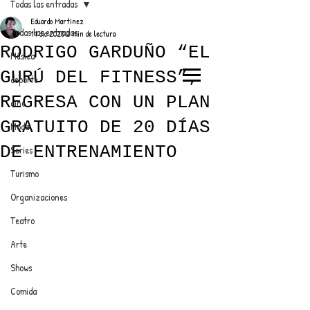
Todas las entradas
Eduardo Martínez
Todas las entradas
11 dic 2020
2 min de lectura
RODRIGO GARDUÑO “EL
Música
GURÚ DEL FITNESS”,
deporte
EL TRENDY TOP
REGRESA CON UN PLAN
cine
CON EDDY MARTINEZ
GRATUITO DE 20 DÍAS
Moda
DE ENTRENAMIENTO
Series
Turismo
ANUNCIATE CON NOSOTROS
Organizaciones
Teatro
PARA MÁS INFORMACIÓN:
Arte
dinamicaseltrendytop@gmail.com
Shows
Comida