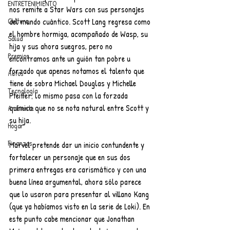
ENTRETENIMIENTO
nos remite a Star Wars con sus personajes 
Cultura
del mundo cuántico. Scott Lang regresa como 
el hombre hormiga, acompañado de Wasp, su 
Salud
hija y sus ahora suegros, pero no 
Premios
encontramos ante un guión tan pobre u 
forzado que apenas notamos el talento que 
Autos
tiene de sobra Michael Douglas y Michelle 
Tecnología
Pfeiffer; lo mismo pasa con la forzada 
química que no se nota natural entre Scott y 
Ambiente
su hija.
Hogar
Finanzas
Marvel pretende dar un inicio contundente y 
fortalecer un personaje que en sus dos 
primera entregas era carismático y con una 
buena línea argumental, ahora sólo parece 
que lo usaron para presentar al villano Kang 
(que ya habíamos visto en la serie de Loki). En 
este punto cabe mencionar que Jonathan 