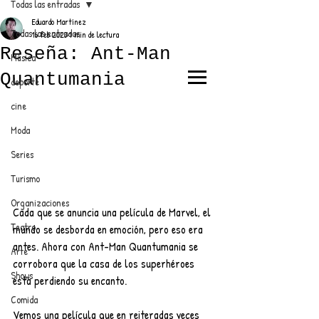
Todas las entradas
Eduardo Martínez
Todas las entradas
16 feb 2023
1 min de lectura
Reseña: Ant-Man
Música
Quantumania
deporte
EL TRENDY TOP
cine
CON EDDY MARTINEZ
Moda
Series
Turismo
ANUNCIATE CON NOSOTROS
Organizaciones
Cada que se anuncia una película de Marvel, el 
Teatro
mundo se desborda en emoción, pero eso era 
PARA MÁS INFORMACIÓN:
antes. Ahora con Ant-Man Quantumania se 
Arte
corrobora que la casa de los superhéroes 
dinamicaseltrendytop@gmail.com
Shows
está perdiendo su encanto.
Comida
Vemos una película que en reiteradas veces 