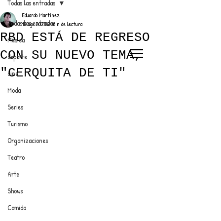
Todas las entradas
Eduardo Martínez
Todas las entradas
18 ago 2023
2 min de lectura
RBD ESTÁ DE REGRESO
Música
CON SU NUEVO TEMA,
deporte
EL TRENDY TOP
"CERQUITA DE TI"
cine
CON EDDY MARTINEZ
Moda
Series
Turismo
ANUNCIATE CON NOSOTROS
Organizaciones
Teatro
PARA MÁS INFORMACIÓN:
Arte
dinamicaseltrendytop@gmail.com
Shows
Comida