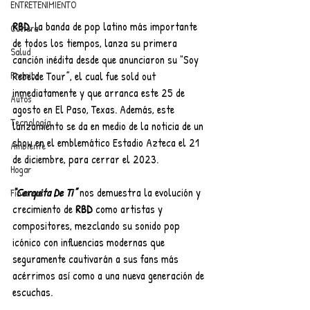
ENTRETENIMIENTO
RBD
, la banda de pop latino más importante 
Cultura
de todos los tiempos, lanza su primera 
Salud
canción inédita desde que anunciaron su "Soy 
Premios
Rebelde Tour”, el cual fue sold out 
inmediatamente y que arranca este 25 de 
Autos
agosto en El Paso, Texas. Además, este 
Tecnología
lanzamiento se da en medio de la noticia de un 
show en el emblemático Estadio Azteca el 21 
Ambiente
de diciembre, para cerrar el 2023.
Hogar
“Cerquita De Ti” 
nos demuestra la evolución y 
Finanzas
crecimiento de
 RBD 
como artistas y 
compositores, mezclando su sonido pop 
icónico con influencias modernas que 
seguramente cautivarán a sus fans más 
acérrimos así como a una nueva generación de 
escuchas. 