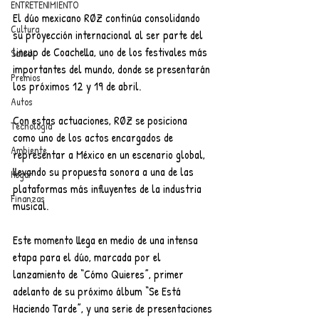
ENTRETENIMIENTO
El dúo mexicano RØZ continúa consolidando 
Cultura
su proyección internacional al ser parte del 
lineup de Coachella, uno de los festivales más 
Salud
importantes del mundo, donde se presentarán 
Premios
los próximos 12 y 19 de abril.
Autos
Con estas actuaciones, RØZ se posiciona 
Tecnología
como uno de los actos encargados de 
Ambiente
representar a México en un escenario global, 
llevando su propuesta sonora a una de las 
Hogar
plataformas más influyentes de la industria 
Finanzas
musical.
Este momento llega en medio de una intensa 
etapa para el dúo, marcada por el 
lanzamiento de “Cómo Quieres”, primer 
adelanto de su próximo álbum “Se Está 
Haciendo Tarde”, y una serie de presentaciones 