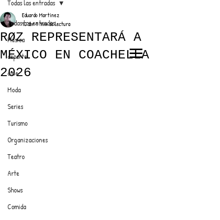
Todas las entradas
Eduardo Martínez
Todas las entradas
10 abr
1 min de lectura
RØZ REPRESENTARÁ A
Música
MÉXICO EN COACHELLA
deporte
EL TRENDY TOP
2026
cine
CON EDDY MARTINEZ
Moda
Series
Turismo
ANUNCIATE CON NOSOTROS
Organizaciones
Teatro
PARA MÁS INFORMACIÓN:
Arte
dinamicaseltrendytop@gmail.com
Shows
Comida