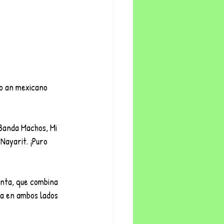
ro an mexicano 
Banda Machos, Mi 
ayarit. ¡Puro 
enta, que combina 
a en ambos lados 