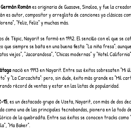
de Germán Román
 es originaria de Guasave, Sinaloa, y fue la creado
án es autor, compositor y arreglista de canciones ya clásicas co
Morena", "Feliz, Feliz" y muchas más.
ios de Tépic, Nayarit se formó en 1992. El sencillo con el que se ca
o que siempre se baita en una buena fiesta: "La niña fresa"; aunque
tos viejos", "Jacarandosa", "Chicas modernas" y "Hotel California"
átaga
 nació en 1993 en Nayarit. Entre sus éxitos sobresaten "Mi ú
to" y "La Carcachita": pero, sin dude, éxito más grande es "Mil cart
rando récord de ventas y estar en las listas de popularidad.
R-15
, es un destacado grupo de Uzeta, Nayarit, con más de dos de
da como una de las principales tecnobandas, pionera en la todo d
órico de la quebradita. Entre sus éxitos se conocen tracks como "Si
la", "Ma Baker". 