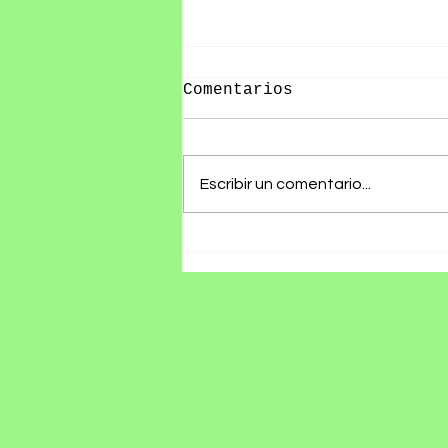
Comentarios
Escribir un comentario...
RØZ PRESENTA SU ÁLBUM
DEBUT SE ESTÁ
HACIENDO TARDE