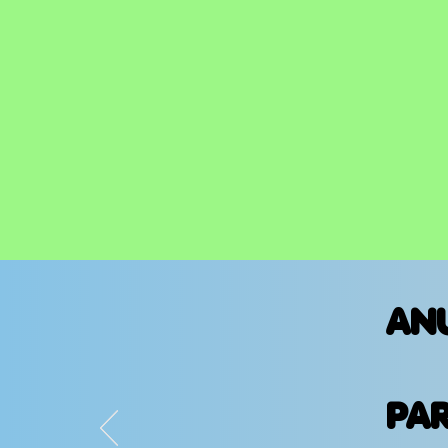
AN
PA