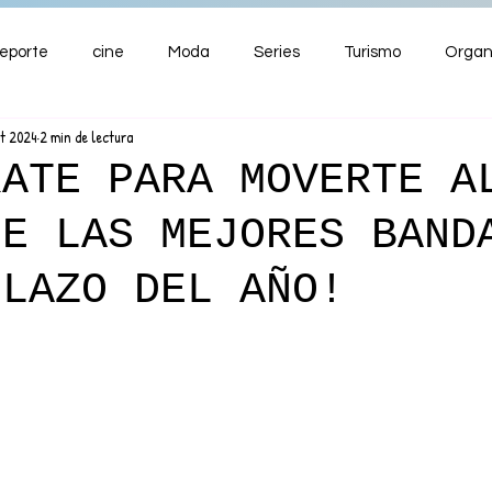
eporte
cine
Moda
Series
Turismo
Organ
ct 2024
2 min de lectura
ENTRETENIMIENTO
Cultura
Salud
Premios
RATE PARA MOVERTE A
DE LAS MEJORES BAND
nzas
ILAZO DEL AÑO!