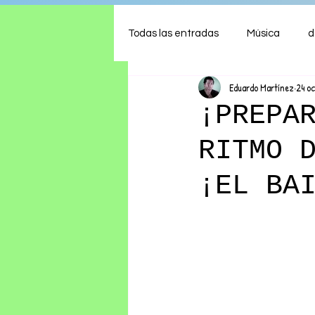
Todas las entradas
Música
d
Eduardo Martínez
24 o
Arte
Shows
Comida
¡PREPA
RITMO 
Ambiente
Hogar
Fina
¡EL BA