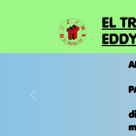
EL T
EDDY
A
P
d