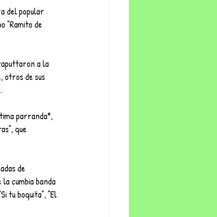
ra del popular 
mo "Ramito de 
taputtaron a la 
, otros de sus 
.
ltima parranda*, 
as", que 
cadas de 
e la cumbia banda 
 tu boquita", "El 