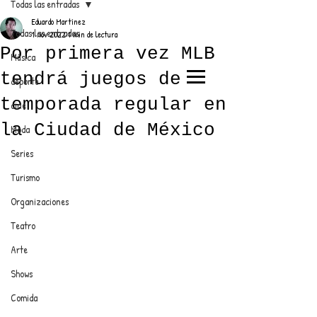
Todas las entradas
Eduardo Martínez
Todas las entradas
1 nov 2022
1 min de lectura
Por primera vez MLB
Música
tendrá juegos de
deporte
EL TRENDY TOP
temporada regular en
cine
CON EDDY MARTINEZ
la Ciudad de México
Moda
Series
Turismo
ANUNCIATE CON NOSOTROS
Organizaciones
Teatro
PARA MÁS INFORMACIÓN:
Arte
dinamicaseltrendytop@gmail.com
Shows
Comida