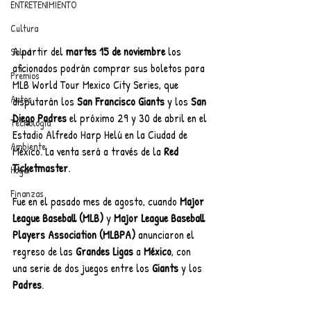
ENTRETENIMIENTO
Cultura
A partir del 
martes 15 de noviembre 
los 
Salud
aficionados podrán comprar sus boletos para 
Premios
MLB World Tour Mexico City Series, que 
Autos
disputarán los 
San Francisco Giants
 y los 
San 
Diego Padres
 el próximo 29 y 30 de abril en el 
Tecnología
Estadio Alfredo Harp Helú en la Ciudad de 
Ambiente
México. La venta será a través de la 
Red 
Ticketmaster
.
Hogar
Finanzas
Fue en el pasado mes de agosto, cuando 
Major 
League Baseball (MLB) 
y 
Major League Baseball 
Players Association (MLBPA) 
anunciaron el 
regreso de las 
Grandes Ligas 
a 
México
, con 
una serie de dos juegos entre los
 Giants 
y los
Padres
.