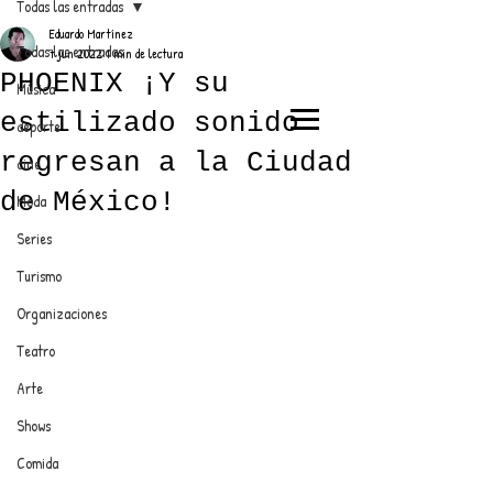
Todas las entradas
Eduardo Martínez
Todas las entradas
7 jun 2022
1 min de lectura
PHOENIX ¡Y su
Música
estilizado sonido
deporte
EL TRENDY TOP
regresan a la Ciudad
cine
CON EDDY MARTINEZ
de México!
Moda
Series
Turismo
ANUNCIATE CON NOSOTROS
Organizaciones
Teatro
PARA MÁS INFORMACIÓN:
Arte
dinamicaseltrendytop@gmail.com
Shows
Comida