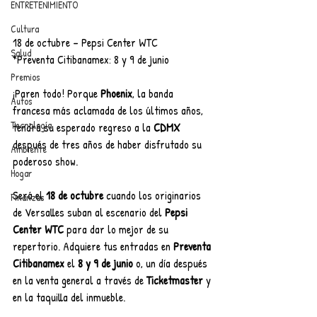
ENTRETENIMIENTO
Cultura
18 de octubre – Pepsi Center WTC
Salud
*Preventa Citibanamex: 8 y 9 de junio
Premios
¡Paren todo! Porque 
Phoenix
, la banda 
Autos
francesa más aclamada de los últimos años, 
Tecnología
tendrá su esperado regreso a la 
CDMX 
después de tres años de haber disfrutado su 
Ambiente
poderoso show. 
Hogar
Será el 
18 de octubre 
cuando los originarios 
Finanzas
de Versalles suban al escenario del 
Pepsi 
Center WTC 
para dar lo mejor de su 
repertorio. Adquiere tus entradas en 
Preventa 
Citibanamex 
el 
8 y 9 de junio 
o, un día después 
en la venta general a través de 
Ticketmaster 
y 
en la taquilla del inmueble.