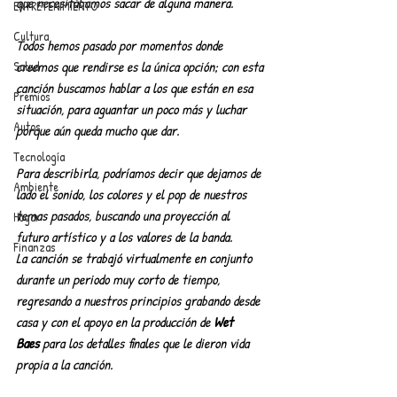
que necesitábamos sacar de alguna manera.
ENTRETENIMIENTO
Cultura
Todos hemos pasado por momentos donde 
creemos que rendirse es la única opción; con esta 
Salud
canción buscamos hablar a los que están en esa 
Premios
situación, para aguantar un poco más y luchar 
Autos
porque aún queda mucho que dar.
Tecnología
Para describirla, podríamos decir que dejamos de 
Ambiente
lado el sonido, los colores y el pop de nuestros 
temas pasados, buscando una proyección al 
Hogar
futuro artístico y a los valores de la banda.
Finanzas
La canción se trabajó virtualmente en conjunto 
durante un periodo muy corto de tiempo, 
regresando a nuestros principios grabando desde 
casa y con el apoyo en la producción de 
Wet 
Baes
 para los detalles finales que le dieron vida 
propia a la canción.