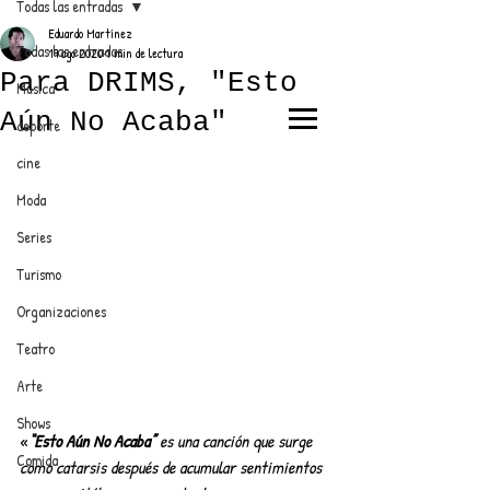
Todas las entradas
Eduardo Martínez
Todas las entradas
19 ago 2020
1 min de lectura
Para DRIMS, "Esto
Música
Aún No Acaba"
deporte
EL TRENDY TOP
cine
CON EDDY MARTINEZ
Moda
Series
Turismo
ANUNCIATE CON NOSOTROS
Organizaciones
Teatro
PARA MÁS INFORMACIÓN:
Arte
dinamicaseltrendytop@gmail.com
Shows
«
“Esto Aún No Acaba”
 es una canción que surge 
Comida
como catarsis después de acumular sentimientos 