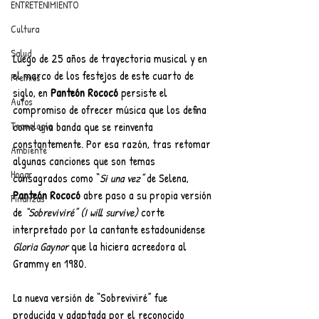
ENTRETENIMIENTO
Cultura
Salud
Luego de 25 años de trayectoria musical y en 
el marco de los festejos de este cuarto de 
Premios
siglo, en 
Panteón Rococó
 persiste el 
Autos
compromiso de ofrecer música que los defina 
como una banda que se reinventa 
Tecnología
constantemente. Por esa razón, tras retomar 
Ambiente
algunas canciones que son temas 
Hogar
consagrados como “
Si una vez”
 de Selena, 
Panteón Rococó
 abre paso a su propia versión 
Finanzas
de 
“Sobreviviré” (I will survive)
 corte 
interpretado por la cantante estadounidense 
Gloria Gaynor
 que la hiciera acreedora al 
Grammy en 1980.
La nueva versión de “Sobreviviré” fue 
producida y adaptada por el reconocido 