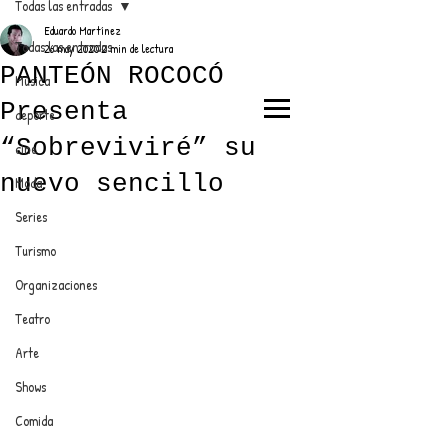
Todas las entradas
Eduardo Martínez
Todas las entradas
26 may 2020
2 min de lectura
PANTEÓN ROCOCÓ
Música
Presenta
deporte
EL TRENDY TOP
“Sobreviviré” su
cine
CON EDDY MARTINEZ
nuevo sencillo
Moda
Series
Turismo
ANUNCIATE CON NOSOTROS
Organizaciones
Teatro
PARA MÁS INFORMACIÓN:
Arte
dinamicaseltrendytop@gmail.com
Shows
Comida