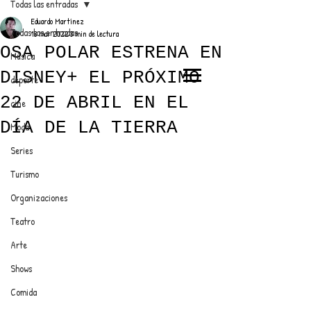
Todas las entradas
Eduardo Martínez
Todas las entradas
18 mar 2022
3 min de lectura
OSA POLAR ESTRENA EN
Música
DISNEY+ EL PRÓXIMO
deporte
EL TRENDY TOP
22 DE ABRIL EN EL
cine
CON EDDY MARTINEZ
DÍA DE LA TIERRA
Moda
Series
Turismo
ANUNCIATE CON NOSOTROS
Organizaciones
Teatro
PARA MÁS INFORMACIÓN:
Arte
dinamicaseltrendytop@gmail.com
Shows
Comida