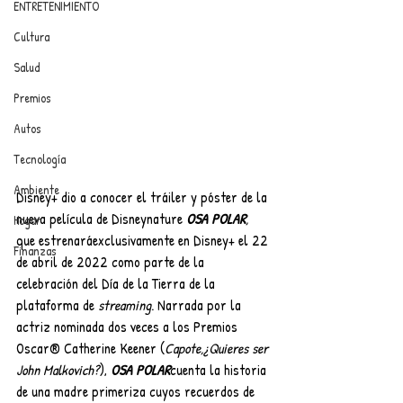
ENTRETENIMIENTO
Cultura
Salud
Premios
Autos
Tecnología
Ambiente
Disney+ dio a conocer el tráiler y póster de la 
nueva película de Disneynature 
OSA POLAR
, 
Hogar
que estrenaráexclusivamente en Disney+ el 22 
Finanzas
de abril de 2022 como parte de la 
celebración del Día de la Tierra de la 
plataforma de 
streaming
. Narrada por la 
actriz nominada dos veces a los Premios 
Oscar® Catherine Keener (
Capote,¿Quieres ser 
John Malkovich?
), 
OSA POLAR
cuenta la historia 
de una madre primeriza cuyos recuerdos de 