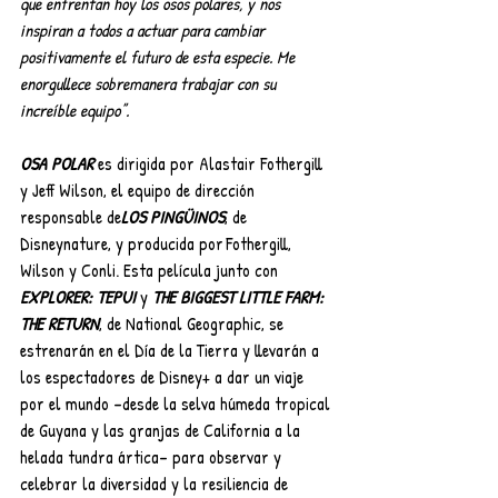
que enfrentan hoy los osos polares, y nos 
inspiran a todos a actuar para cambiar 
positivamente el futuro de esta especie. Me 
enorgullece sobremanera trabajar con su 
increíble equipo”. 
OSA POLAR
 es dirigida por Alastair Fothergill 
y Jeff Wilson, el equipo de dirección 
responsable de
LOS PINGÜINOS
, de 
Disneynature, y producida por Fothergill, 
Wilson y Conli. Esta película junto con 
EXPLORER: TEPUI
 y 
THE BIGGEST LITTLE FARM: 
THE RETURN
, de National Geographic, se 
estrenarán en el Día de la Tierra y llevarán a 
los espectadores de Disney+ a dar un viaje 
por el mundo –desde la selva húmeda tropical 
de Guyana y las granjas de California a la 
helada tundra ártica– para observar y 
celebrar la diversidad y la resiliencia de 