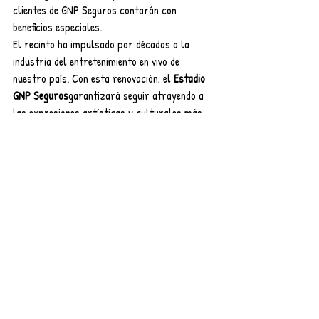
clientes de GNP Seguros contarán con 
beneficios especiales. 
El recinto ha impulsado por décadas a la 
industria del entretenimiento en vivo de 
nuestro país. Con esta renovación, el 
Estadio 
GNP Seguros
garantizará seguir atrayendo a 
las expresiones artísticas y culturales más 
potentes, así como mantener a México entre 
las capitales internacionales más relevantes 
del entretenimiento en vivo.
Entradas recientes
Ver todo