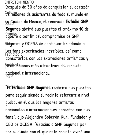
ENTRETENIMIENTO
Después de 30 años de conquistar el corazón 
Cultura
de millones de asistentes de todo el mundo en 
la Ciudad de México, el renovado 
Estadio GNP 
Salud
Seguros
 abrirá sus puertas el próximo 10 de 
Premios
agosto a partir del compromiso de GNP 
Seguros y OCESA de continuar brindando a 
Autos
los fans experiencias increíbles, así como 
Tecnología
conectarlos con las expresiones artísticas y 
Ambiente
producciones más atractivas del circuito 
nacional e internacional.
Hogar
Finanzas
“El 
Estadio GNP Seguros
 reabrirá sus puertas 
para seguir siendo el recinto referente a nivel 
global en el que los mejores artistas 
nacionales e internacionales conecten con sus 
fans”, dijo Alejandro Soberón Kuri, Fundador y 
CEO de OCESA. “Gracias a GNP Seguros por 
ser el aliado con el que este recinto vivirá una 