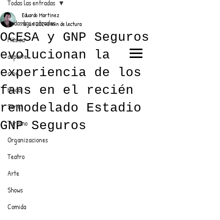
Todas las entradas
Eduardo Martínez
Todas las entradas
18 jun 2024
3 min de lectura
OCESA y GNP Seguros
Música
evolucionan la
deporte
EL TRENDY TOP
experiencia de los
cine
CON EDDY MARTINEZ
fans en el recién
Moda
remodelado Estadio
Series
GNP Seguros
Turismo
ANUNCIATE CON NOSOTROS
Organizaciones
Teatro
PARA MÁS INFORMACIÓN:
Arte
dinamicaseltrendytop@gmail.com
Shows
Comida