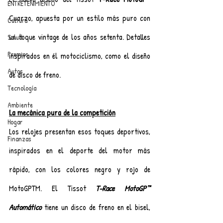
ENTRETENIMIENTO
Cuarzo, apuesta por un estilo más puro con 
Cultura
un toque vintage de los años setenta. Detalles 
Salud
Premios
inspirados en él motociclismo, como el diseño 
Autos
de disco de freno.
Tecnología
Ambiente
La mecánica pura de la competición
Hogar
Los relojes presentan esos toques deportivos, 
Finanzas
inspirados en el deporte del motor más 
rápido, con los colores negro y rojo de 
MotoGPTM. El Tissot 
T-Race MotoGP™ 
Automático
tiene un disco de freno en el bisel, 