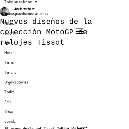
Todas las entradas
Eduardo Martínez
Todas las entradas
1 jun 2022
2 min de lectura
Nuevos diseños de la
Música
colección MotoGP de
deporte
EL TRENDY TOP
relojes Tissot
cine
CON EDDY MARTINEZ
Moda
Series
Turismo
ANUNCIATE CON NOSOTROS
Organizaciones
Teatro
PARA MÁS INFORMACIÓN:
Arte
dinamicaseltrendytop@gmail.com
Shows
Comida
El nuevo diseño del Tissot 
T-Race MotoGP™ 