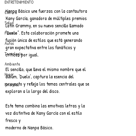
ENTRETENIMIENTO
Nanpa Básico une fuerzas con la cantautora 
Cultura
Kany García, ganadora de múltiples premios 
Salud
Latín Grammy, en su nuevo sencillo llamado 
“Duelo”. Esta colaboración promete una 
Premios
fusión única de estilos que está generando 
Autos
gran expectativa entre los fanáticos y 
Tecnología
críticos por igual.
Ambiente
El sencillo, que lleva el mismo nombre que el 
Hogar
álbum, ‘Duelo’, captura la esencia del 
proyecto y refleja los temas centrales que se 
Finanzas
exploran a lo largo del disco. 
Este tema combina las emotivas letras y la 
voz distintiva de Kany García con el estilo 
fresco y
moderno de Nanpa Básico.