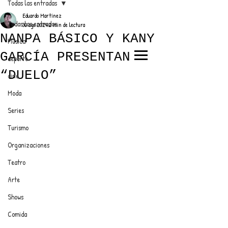
Todas las entradas
Eduardo Martínez
Todas las entradas
30 ago 2024
2 min de lectura
NANPA BÁSICO Y KANY
Música
GARCÍA PRESENTAN
deporte
EL TRENDY TOP
“DUELO”
cine
CON EDDY MARTINEZ
Moda
Series
Turismo
ANUNCIATE CON NOSOTROS
Organizaciones
Teatro
PARA MÁS INFORMACIÓN:
Arte
dinamicaseltrendytop@gmail.com
Shows
Comida