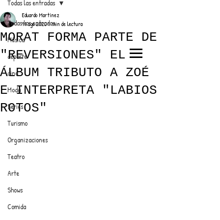
Todas las entradas
Eduardo Martínez
Todas las entradas
11 ago 2020
1 min de lectura
MORAT FORMA PARTE DE
Música
"REVERSIONES" EL
deporte
EL TRENDY TOP
ÁLBUM TRIBUTO A ZOÉ
cine
CON EDDY MARTINEZ
E INTERPRETA "LABIOS
Moda
ROTOS"
Series
Turismo
ANUNCIATE CON NOSOTROS
Organizaciones
Teatro
PARA MÁS INFORMACIÓN:
Arte
dinamicaseltrendytop@gmail.com
Shows
Comida