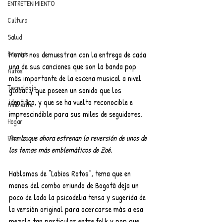
ENTRETENIMIENTO
Cultura
Salud
Morat nos demuestran con la entrega de cada 
Premios
una de sus canciones que son la banda pop 
Autos
más importante de la escena musical a nivel 
Tecnología
global y que poseen un sonido que los 
identifica, y que se ha vuelto reconocible e 
Ambiente
imprescindible para sus miles de seguidores.
Hogar
Por lo que ahora estrenan la reversión de unos de 
Finanzas
los temas más emblemáticos de Zoé.
Hablamos de “Labios Rotos”, tema que en 
manos del combo oriundo de Bogotá deja un 
poco de lado la psicodelia tensa y sugerida de 
la versión original para acercarse más a esa 
mezcla tan particular entre folk y pop que 