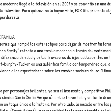
ia moderna llegó a la televisión en el 2009 y se convirtió en una de
la televisión. Para quienes no la hayan visto, FOX life presenta a
 perdérsela.
 FAMILIA
series que rompió los estereotipos para dejar de mostrar historias 
rn Family” retrata a una familia moderna a través del matrimonio 
 diferencia de edad
y
de las travesuras de hijos adolescentes un 
ett-Dunphy-Tucker es una auténtica familia contemporánea que, a 
exionar a los espectadores sobre los cambios sociales de los último
a por personajes brillantes, ya sea el insensato y competitivo Phil 
 cómica Gloria (Sofía Vergara), o el extrovertido y un tanto dra
n un toque único a la historia. Por otro lado, la mezcla entre las
 Haley (Sarah Hyland), la personalidad tonta pero adorable de Luk