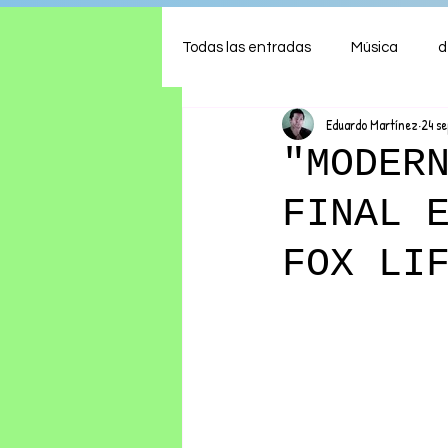
Todas las entradas
Música
d
Eduardo Martínez
24 s
Arte
Shows
Comida
"MODER
FINAL 
Ambiente
Hogar
Fina
FOX LI