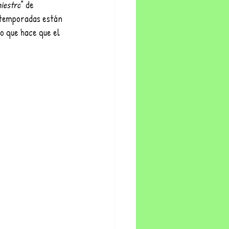
niestro
” de 
s temporadas están 
lo que hace que el 