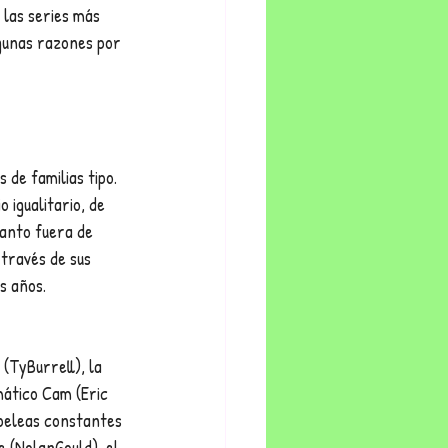
 las series más 
lgunas razones por 
de familias tipo. 
igualitario, de 
tanto fuera de 
través de sus 
s años.
(TyBurrell), la 
mático Cam (Eric 
 peleas constantes 
e (NolanGould), el 