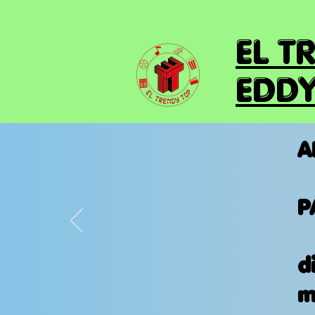
EL T
EDDY
A
P
d