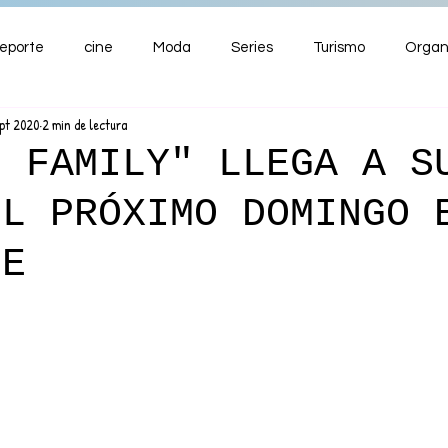
eporte
cine
Moda
Series
Turismo
Organ
ept 2020
2 min de lectura
ENTRETENIMIENTO
Cultura
Salud
Premios
N FAMILY" LLEGA A S
EL PRÓXIMO DOMINGO 
nzas
FE