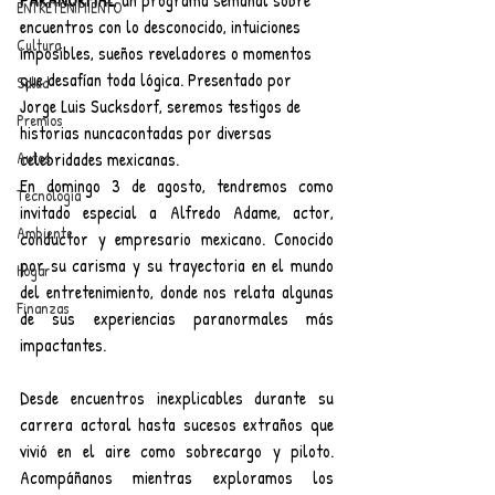
ENTRETENIMIENTO
encuentros con lo desconocido, intuiciones 
Cultura
imposibles, sueños reveladores o momentos 
que desafían toda lógica. Presentado por 
Salud
Jorge Luis Sucksdorf, seremos testigos de 
Premios
historias nuncacontadas por diversas 
celebridades mexicanas. 
Autos
En domingo 3 de agosto, tendremos como 
Tecnología
invitado especial a Alfredo Adame, actor, 
Ambiente
conductor y empresario mexicano. Conocido 
por su carisma y su trayectoria en el mundo 
Hogar
del entretenimiento, donde nos relata algunas 
Finanzas
de sus experiencias paranormales más 
impactantes.
Desde encuentros inexplicables durante su 
carrera actoral hasta sucesos extraños que 
vivió en el aire como sobrecargo y piloto. 
Acompáñanos mientras exploramos los 