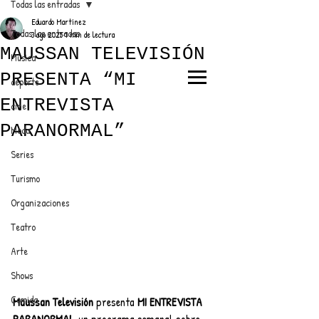
Todas las entradas
Eduardo Martínez
Todas las entradas
3 ago 2025
1 min de lectura
MAUSSAN TELEVISIÓN
Música
PRESENTA “MI
deporte
EL TRENDY TOP
ENTREVISTA
cine
CON EDDY MARTINEZ
PARANORMAL”
Moda
Series
Turismo
ANUNCIATE CON NOSOTROS
Organizaciones
Teatro
PARA MÁS INFORMACIÓN:
Arte
dinamicaseltrendytop@gmail.com
Shows
Comida
Maussan Televisión 
presenta 
MI ENTREVISTA 
PARANORMAL
, un programa semanal sobre 