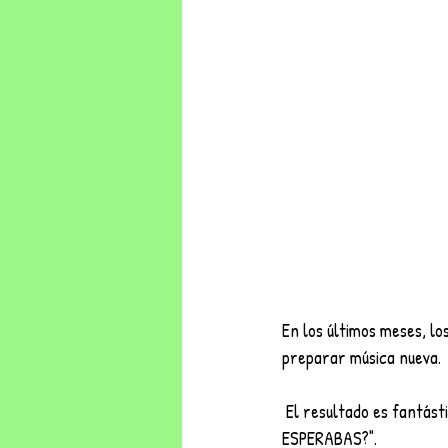
En los últimos meses, lo
preparar música nueva.
 El resultado es fantástico y la primera muestra de esta nueva etapa musical para la agrupación es "¿QUÉ 
ESPERABAS?".