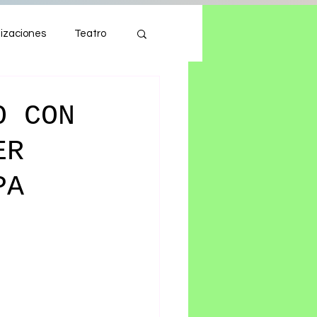
izaciones
Teatro
Autos
Tecnología
O CON
ER
PA