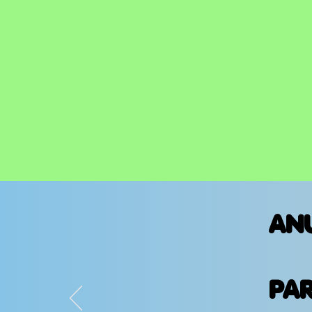
AN
PA