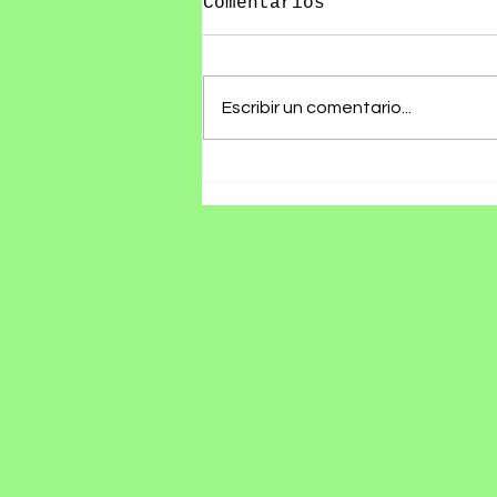
Comentarios
Escribir un comentario...
Olivia Wald presenta
"Otra Que Arde", un
álbum que convierte
las cicatrices del
amor en canciones