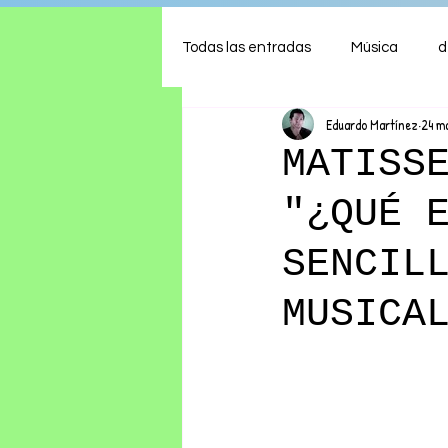
Todas las entradas
Música
d
Eduardo Martínez
24 m
Arte
Shows
Comida
MATISS
"¿QUÉ 
Ambiente
Hogar
Fina
SENCIL
MUSICA