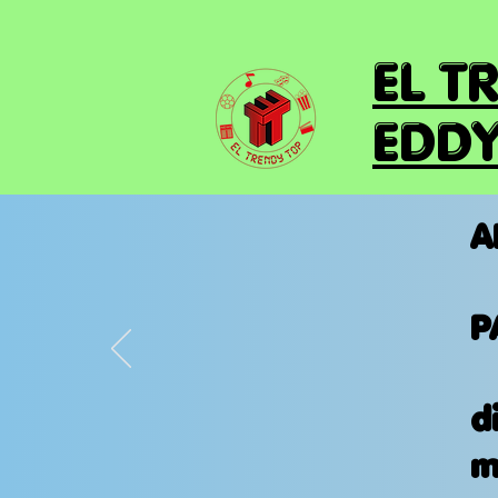
EL T
EDDY
A
P
d