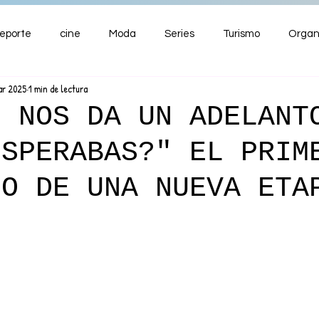
eporte
cine
Moda
Series
Turismo
Organ
ar 2025
1 min de lectura
ENTRETENIMIENTO
Cultura
Salud
Premios
E NOS DA UN ADELANT
ESPERABAS?" EL PRIM
nzas
LO DE UNA NUEVA ETA
L