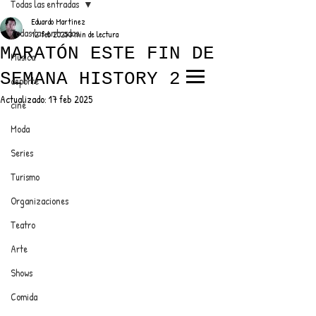
Todas las entradas
Eduardo Martínez
Todas las entradas
12 feb 2025
3 min de lectura
MARATÓN ESTE FIN DE
Música
SEMANA HISTORY 2
deporte
EL TRENDY TOP
Actualizado:
17 feb 2025
cine
CON EDDY MARTINEZ
Moda
Series
Turismo
ANUNCIATE CON NOSOTROS
Organizaciones
Teatro
PARA MÁS INFORMACIÓN:
Arte
dinamicaseltrendytop@gmail.com
Shows
Comida