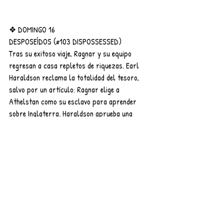
❖ DOMINGO 16
DESPOSEÍDOS (#103 DISPOSSESSED)
Tras su exitoso viaje, Ragnar y su equipo 
regresan a casa repletos de riquezas. Earl 
Haraldson reclama la totalidad del tesoro, 
salvo por un artículo: Ragnar elige a 
Athelstan como su esclavo para aprender 
sobre Inglaterra. Haraldson aprueba una 
nueva incursión con uno de sus hombres a 
bordo.
JUICIO (#104 TRIAL)
Tras el éxito de la primera incursión, el grupo 
de vikingos comandados por Ragnar Lothbrok 
regresa a Inglaterra con la misión de 
descubrir qué otros tesoros tiene para 
ofrecer este nuevo mundo. Pero en esta 