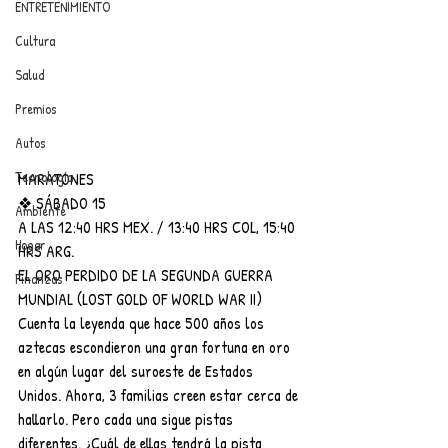
ENTRETENIMIENTO
Cultura
Salud
Premios
Autos
Tecnología
MARATONES
❖ SÁBADO 15
Ambiente
A LAS 12:40 HRS MEX. / 13:40 HRS COL, 15:40 
Hogar
HRS ARG.
EL ORO PERDIDO DE LA SEGUNDA GUERRA 
Finanzas
MUNDIAL (LOST GOLD OF WORLD WAR II)
Cuenta la leyenda que hace 500 años los 
aztecas escondieron una gran fortuna en oro 
en algún lugar del suroeste de Estados 
Unidos. Ahora, 3 familias creen estar cerca de 
hallarlo. Pero cada una sigue pistas 
diferentes. ¿Cuál de ellas tendrá la pista 