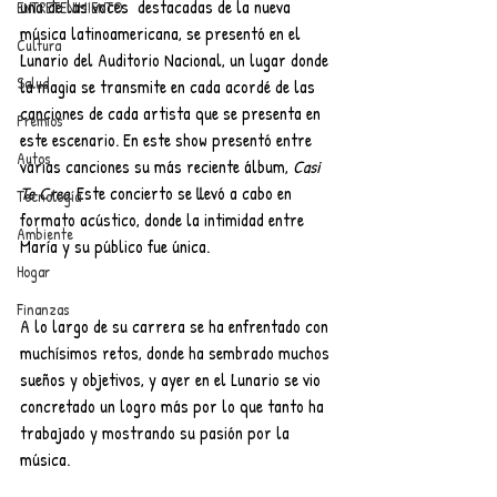
una de las voces  destacadas de la nueva 
ENTRETENIMIENTO
música latinoamericana, se presentó en el 
Cultura
Lunario del Auditorio Nacional, un lugar donde 
Salud
la magia se transmite en cada acordé de las 
canciones de cada artista que se presenta en 
Premios
este escenario. En este show presentó entre 
Autos
varias canciones su más reciente álbum, 
Casi 
Te Creo
. Este concierto se llevó a cabo en 
Tecnología
formato acústico, donde la intimidad entre 
Ambiente
María y su público fue única. 
Hogar
Finanzas
A lo largo de su carrera se ha enfrentado con 
muchísimos retos, donde ha sembrado muchos 
sueños y objetivos, y ayer en el Lunario se vio 
concretado un logro más por lo que tanto ha 
trabajado y mostrando su pasión por la 
música. 