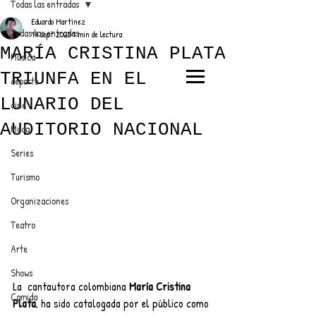
Todas las entradas
Eduardo Martínez
Todas las entradas
19 sept 2025
1 min de lectura
MARÍA CRISTINA PLATA
Música
TRIUNFA EN EL
deporte
EL TRENDY TOP
LUNARIO DEL
cine
CON EDDY MARTINEZ
AUDITORIO NACIONAL
Moda
Series
Turismo
ANUNCIATE CON NOSOTROS
Organizaciones
Teatro
PARA MÁS INFORMACIÓN:
Arte
dinamicaseltrendytop@gmail.com
Shows
La  cantautora colombiana 
María Cristina 
Comida
Plata
, ha sido catalogada por el público como 