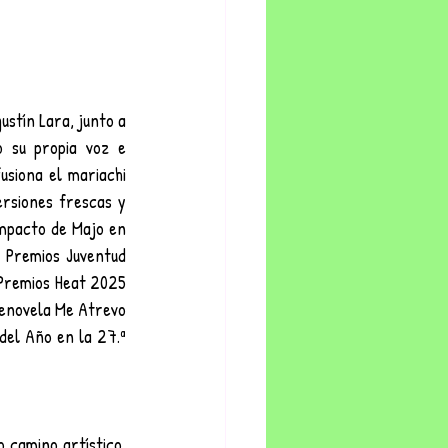
ustín Lara, junto a 
 su propia voz e 
siona el mariachi 
rsiones frescas y 
impacto de Majo en 
 Premios Juventud 
 Premios Heat 2025 
lenovela Me Atrevo 
el Año en la 27.ª 
 camino artístico, 