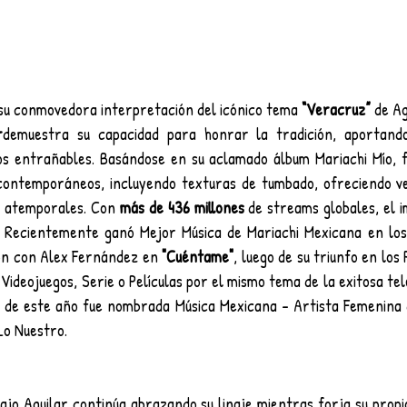
su conmovedora interpretación del icónico tema 
“Veracruz” 
de Ag
r
demuestra su capacidad para honrar la tradición, aportando
os entrañables. Basándose en su aclamado álbum Mariachi Mío, fu
contemporáneos, incluyendo texturas de tumbado, ofreciendo ve
s atemporales. Con 
más de 436 millones
 de streams globales, el 
. Recientemente ganó Mejor Música de Mariachi Mexicana en los
ón con Alex Fernández en 
"Cuéntame"
, luego de su triunfo en los
ideojuegos, Serie o Películas por el mismo tema de la exitosa te
s de este año fue nombrada Música Mexicana - Artista Femenina d
Lo Nuestro.
ajo Aguilar continúa abrazando su linaje mientras forja su propio