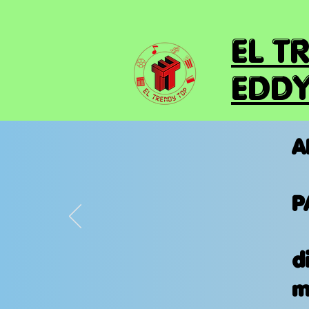
EL T
EDDY
A
P
d