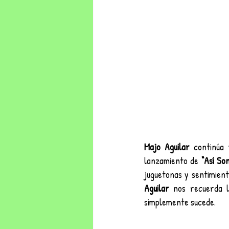
Majo Aguilar 
continúa 
lanzamiento de 
“Así So
juguetonas y sentimien
Aguilar
 nos recuerda l
simplemente sucede.