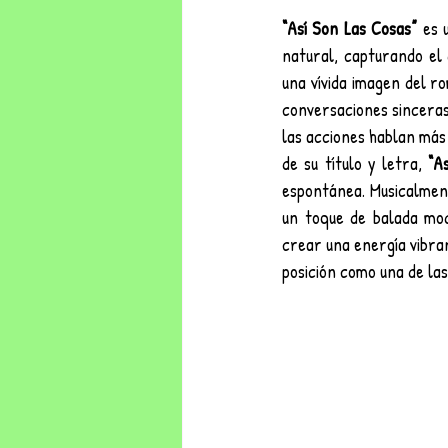
“Así Son Las Cosas”
 es 
natural, capturando el 
una vívida imagen del r
conversaciones sinceras
las acciones hablan más 
de su título y letra, 
“A
espontánea. Musicalment
un toque de balada mod
crear una energía vibran
posición como una de las