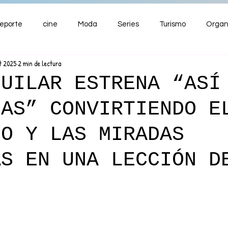
eporte
cine
Moda
Series
Turismo
Organ
t 2025
2 min de lectura
ENTRETENIMIENTO
Cultura
Salud
Premios
GUILAR ESTRENA “ASÍ
SAS” CONVIRTIENDO E
nzas
EO Y LAS MIRADAS
AS EN UNA LECCIÓN D