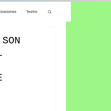
izaciones
Teatro
Autos
Tecnología
 SON
L
E