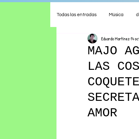
Todas las entradas
Música
d
Eduardo Martínez
14 oc
Arte
Shows
Comida
MAJO A
LAS CO
Ambiente
Hogar
Fina
COQUET
SECRET
AMOR