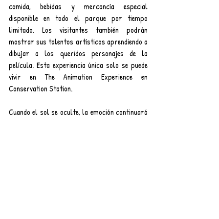
comida, bebidas y mercancía especial 
disponible en todo el parque por tiempo 
limitado. Los visitantes también podrán 
mostrar sus talentos artísticos aprendiendo a 
dibujar a los queridos personajes de la 
película. Esta experiencia única solo se puede 
vivir en The Animation Experience en 
Conservation Station.
Cuando el sol se oculte, la emoción continuará 
en Disney Springs. Personajes más grandes 
que en la vida real brillarán cada noche sobre 
el lago con la nueva experiencia nocturna de 
drones "Disney Dreams that Soar presented 
by AT&T". Mientras tanto, en el parque 
acuático Disney's Typhoon Lagoon, los 
visitantes podrán disfrutar bajo una luz "neón" 
de la fiesta de tres horas de Disney After 
Hours, H2O Glow.