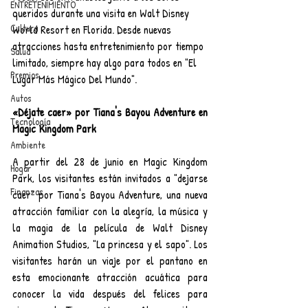
ENTRETENIMIENTO
queridos durante una visita en Walt Disney 
Cultura
World Resort en Florida. Desde nuevas 
atracciones hasta entretenimiento por tiempo 
Salud
limitado, siempre hay algo para todos en "El 
Premios
Lugar Más Mágico Del Mundo".
Autos
«Déjate caer» por Tiana's Bayou Adventure en 
Tecnología
Magic Kingdom Park
Ambiente
A partir del 28 de junio en Magic Kingdom 
Hogar
Park, los visitantes están invitados a "dejarse 
Finanzas
caer" por Tiana's Bayou Adventure, una nueva 
atracción familiar con la alegría, la música y 
la magia de la película de Walt Disney 
Animation Studios, "La princesa y el sapo". Los 
visitantes harán un viaje por el pantano en 
esta emocionante atracción acuática para 
conocer la vida después del felices para 