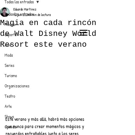
Todas las entradas
Eduardo Martínez
Todas las entradas
12 jun 2024
5 min de lectura
Magia en cada rincón
Música
de Walt Disney World
deporte
EL TRENDY TOP
Resort este verano
cine
CON EDDY MARTINEZ
Moda
Series
Turismo
ANUNCIATE CON NOSOTROS
Organizaciones
Teatro
PARA MÁS INFORMACIÓN:
Arte
dinamicaseltrendytop@gmail.com
Shows
Este verano y más allá, habrá más opciones 
que nunca para crear momentos mágicos y 
Comida
recuerdos entrañables junto a los seres 