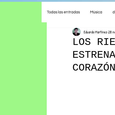
Todas las entradas
Música
d
Eduardo Martínez
28 n
Arte
Shows
Comida
LOS RI
ESTREN
Ambiente
Hogar
Fina
CORAZÓ