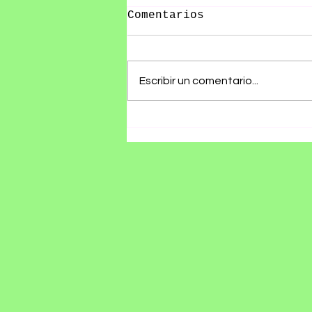
Comentarios
Escribir un comentario...
RØZ PRESENTA SU ÁLBUM
DEBUT SE ESTÁ
HACIENDO TARDE