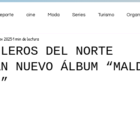
eporte
cine
Moda
Series
Turismo
Organ
ov 2025
1 min de lectura
ENTRETENIMIENTO
Cultura
Salud
Premios
ELEROS DEL NORTE
AN NUEVO ÁLBUM “MAL
nzas
N”