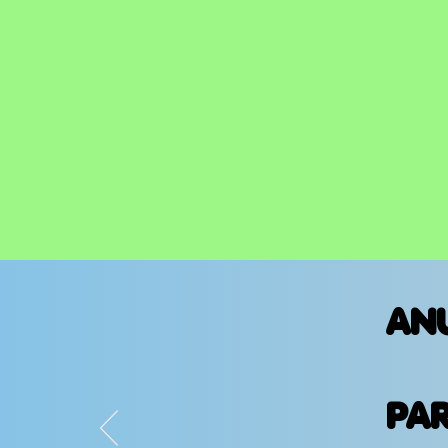
AN
PA