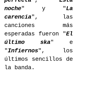
perfecta
", "
Esta 
noche
" y "
La 
carencia
", las 
canciones más 
esperadas fueron "
El 
último ska
" e 
"
Infiernos
", los 
últimos sencillos de 
la banda.