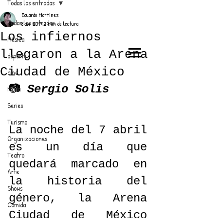
Todas las entradas
Eduardo Martínez
Todas las entradas
8 abr 2019
2 min de lectura
Los infiernos
Música
llegaron a la Arena
deporte
EL TRENDY TOP
Ciudad de México
cine
CON EDDY MARTINEZ
📷 
Sergio Solis
Moda
Series
Turismo
La noche del 7 abril 
ANUNCIATE CON NOSOTROS
Organizaciones
es un día que 
Teatro
PARA MÁS INFORMACIÓN:
quedará marcado en 
Arte
la historia del 
dinamicaseltrendytop@gmail.com
Shows
género, la Arena 
Comida
Ciudad de México 