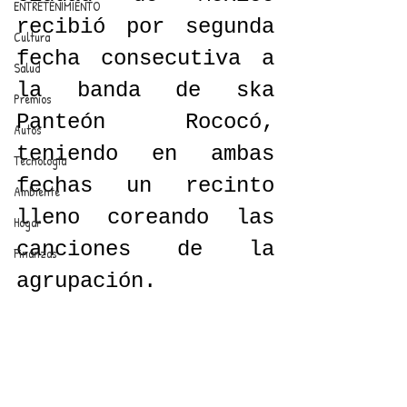
ENTRETENIMIENTO
recibió por segunda 
Cultura
fecha consecutiva a 
Salud
la banda de ska 
Premios
Panteón Rococó, 
Autos
teniendo en ambas 
Tecnología
fechas un recinto 
Ambiente
lleno coreando las 
Hogar
canciones de la 
Finanzas
agrupación.