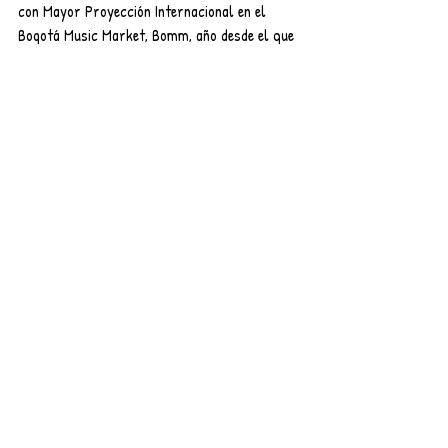
con Mayor Proyección Internacional en el 
Bogotá Music Market, Bomm, año desde el que 
han girado nacional e internacionalmente por 
Ecuador y México, donde ya cuentan cuatro 
giras y segundo país para el grupo, luego de 
que su primera visita fuera gracias a una 
invitación de Morat, confesos admiradores de 
la banda y quienes les pidieron abrir uno de 
sus conciertos en el Auditorio Nacional de 
Ciudad de México.
Música
Entradas recientes
Ver todo