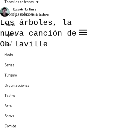
Todas las entradas
Eduardo Martínez
Todas las entradas
3 jun 2021
3 min de lectura
Los árboles, la
Música
nueva canción de
deporte
EL TRENDY TOP
Oh'laville
cine
CON EDDY MARTINEZ
Moda
Series
Turismo
ANUNCIATE CON NOSOTROS
Organizaciones
Teatro
PARA MÁS INFORMACIÓN:
Arte
dinamicaseltrendytop@gmail.com
Shows
Comida