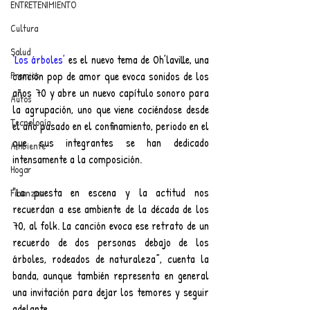
ENTRETENIMIENTO
Cultura
Salud
‘Los árboles’
 es el nuevo tema de Oh’laville, una 
Premios
canción pop de amor que evoca sonidos de los 
años 70 y abre un nuevo capítulo sonoro para 
Autos
la agrupación, uno que viene cociéndose desde 
Tecnología
el año pasado en el confinamiento, periodo en el 
que sus integrantes se han dedicado 
Ambiente
intensamente a la composición.
Hogar
“La puesta en escena y la actitud nos 
Finanzas
recuerdan a ese ambiente de la década de los 
70, al folk. La canción evoca ese retrato de un 
recuerdo de dos personas debajo de los 
árboles, rodeados de naturaleza”, cuenta la 
banda, aunque también representa en general 
una invitación para dejar los temores y seguir 
adelante.