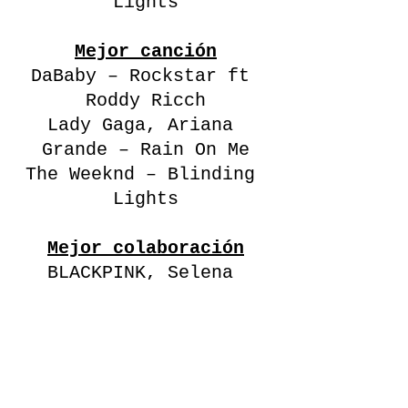
Lights
Mejor canción
DaBaby – Rockstar ft 
Roddy Ricch
Lady Gaga, Ariana 
Grande – Rain On Me
The Weeknd – Blinding 
Lights
Mejor colaboración
BLACKPINK, Selena 
Gomez – Ice Cream
DaBaby – Rockstar ft. 
Roddy Ricch
Justin Bieber – 
Intentions ft Quavo