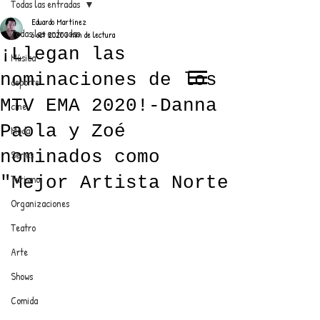
Todas las entradas
Eduardo Martínez
Todas las entradas
6 oct 2020
3 min de lectura
¡Llegan las
Música
nominaciones de los
deporte
EL TRENDY TOP
MTV EMA 2020!-Danna
cine
CON EDDY MARTINEZ
Paola y Zoé
Moda
nominados como
Series
"Mejor Artista Norte
Turismo
ANUNCIATE CON NOSOTROS
Organizaciones
Teatro
PARA MÁS INFORMACIÓN:
Arte
dinamicaseltrendytop@gmail.com
Shows
Comida