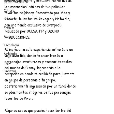
experiencia inédita y exclusiva recreativa de 
ENTRETENIMIENTO
los escenarios icónicos de tus películas 
Cultura
favoritas de Disney. Presentado por Visa y 
Banorte, te invitan Volkswagen y Motorola, 
Salud
con una tienda exclusiva de Liverpool, 
Premios
realizada por OCESA, MP y OZONO 
Autos
PRODUCCIONES.
Tecnología
Al ingresar a esta experiencia entrarás a un 
Ambiente
viaje divertido, donde te encontrarás a 
personajes aventureros y escenarios reales 
Hogar
del mundo de Disney. Ingresarás a la 
Finanzas
recepción en donde te recibirán para juntarte 
en grupo de personas o tu grupo, 
posteriormente ingresarán por un túnel donde 
se plasman las imágenes de tus personajes 
favoritos de Pixar.
Algunas cosas que puedes hacer dentro del 