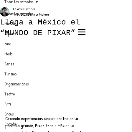
Todas las entradas
Eduardo Martínez
Todas las entradas
16 dic 2023
2 min de lectura
Llega a México el
Música
“MUNDO DE PIXAR”
deporte
EL TRENDY TOP
cine
CON EDDY MARTINEZ
Moda
Series
Turismo
ANUNCIATE CON NOSOTROS
Organizaciones
Teatro
PARA MÁS INFORMACIÓN:
Arte
dinamicaseltrendytop@gmail.com
Shows
Creando experiencias únicas dentro de la 
Comida
pantalla grande, Pixar trae a México la 