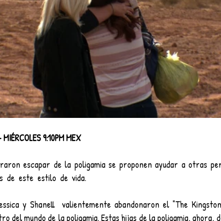
- MIÉRCOLES 9:10PM MEX
aron escapar de la poligamia se proponen ayudar a otras pers
  de  este  estilo  de  vida.
essica y Shanell  valientemente abandonaron el "The Kingston
o del mundo de la poligamia. Estas hijas de la poligamia, ahora, d