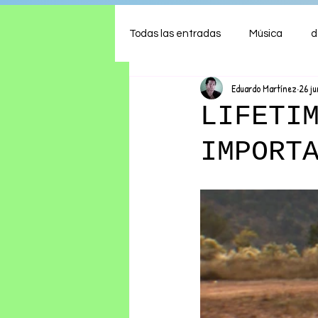
Todas las entradas
Música
d
Eduardo Martínez
26 ju
Arte
Shows
Comida
LIFETI
IMPORT
Ambiente
Hogar
Fina