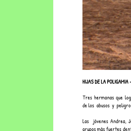
HIJAS DE LA POLIGAMIA 
Tres hermanas que logr
de los  abusos  y  peligros
Las  jóvenes Andrea, J
grupos más fuertes dentr