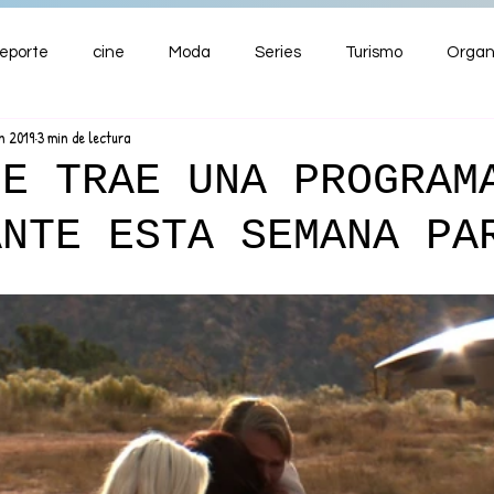
eporte
cine
Moda
Series
Turismo
Organ
n 2019
3 min de lectura
ENTRETENIMIENTO
Cultura
Salud
Premios
ME TRAE UNA PROGRAM
ANTE ESTA SEMANA PA
nzas