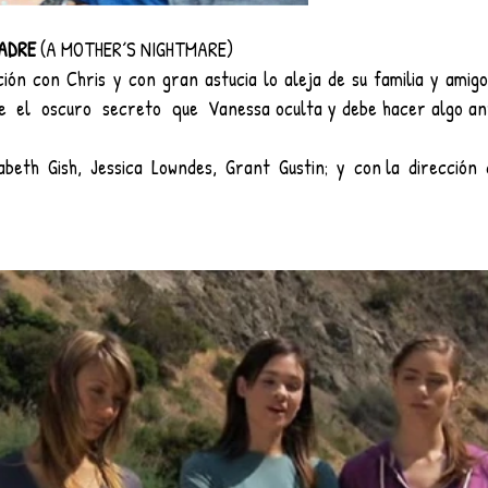
ADRE 
(A MOTHER´S NIGHTMARE)
ción con Chris y con gran astucia lo aleja de su familia y amigo
e  el  oscuro  secreto  que  Vanessa oculta y debe hacer algo an
th  Gish,  Jessica  Lowndes,  Grant  Gustin;  y  con la  dirección  