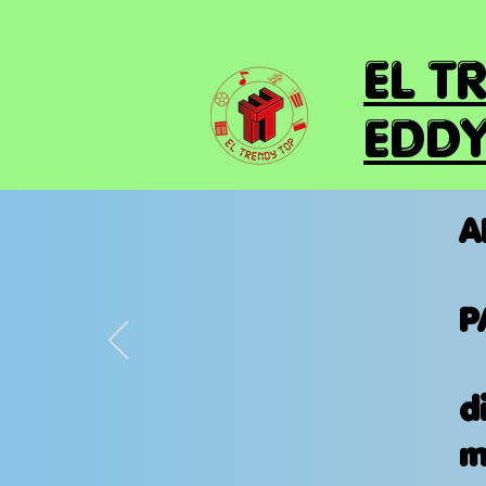
EL T
EDDY
A
P
d