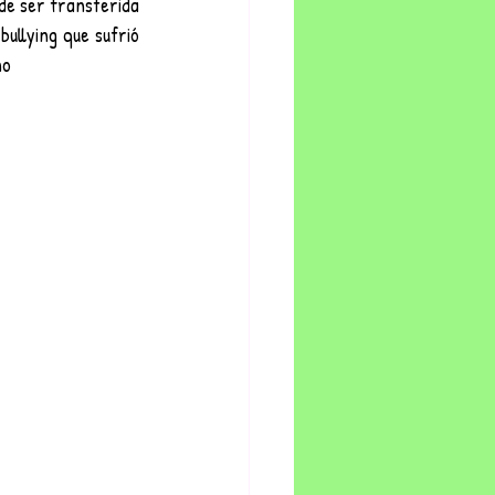
de ser transferida 
ullying que sufrió 
no