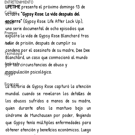
ENTRETENIMIENTO
LIFETIME
 presenta el próximo domingo 13 de 
Cultura
octubre 
"Gypsy Rose: La vida después del 
encierro"
 (Gypsy Rose: Life After Lock Up), 
Salud
una serie documental de ocho episodios que 
Premios
explora la vida de Gypsy Rose Blanchard tras 
salir de prisión, después de cumplir su 
Autos
condena por el asesinato de su madre, Dee Dee 
Tecnología
Blanchard, un caso que conmocionó al mundo 
Ambiente
por las circunstancias de abuso y 
manipulación psicológica.
Hogar
Finanzas
La historia de Gypsy Rose capturó la atención 
mundial cuando se revelaron los detalles de 
los abusos sufridos a manos de su madre, 
quien durante años la mantuvo bajo un 
síndrome de Munchausen por poder, fingiendo 
que Gypsy tenía múltiples enfermedades para 
obtener atención y beneficios económicos. Luego 