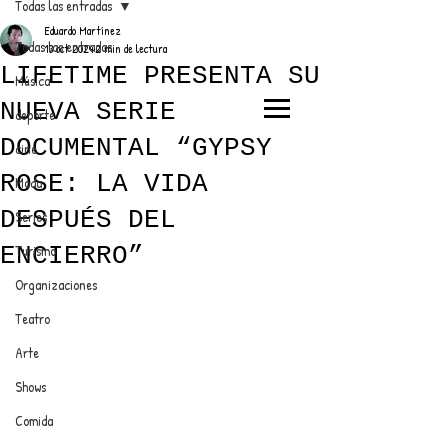
Todas las entradas
Eduardo Martínez
Todas las entradas
13 oct 2024
2 min de lectura
LIFETIME PRESENTA SU
Música
NUEVA SERIE
deporte
EL TRENDY TOP
DOCUMENTAL “GYPSY
cine
CON EDDY MARTINEZ
ROSE: LA VIDA
Moda
DESPUÉS DEL
Series
ENCIERRO”
Turismo
ANUNCIATE CON NOSOTROS
Organizaciones
Teatro
PARA MÁS INFORMACIÓN:
Arte
dinamicaseltrendytop@gmail.com
Shows
Comida