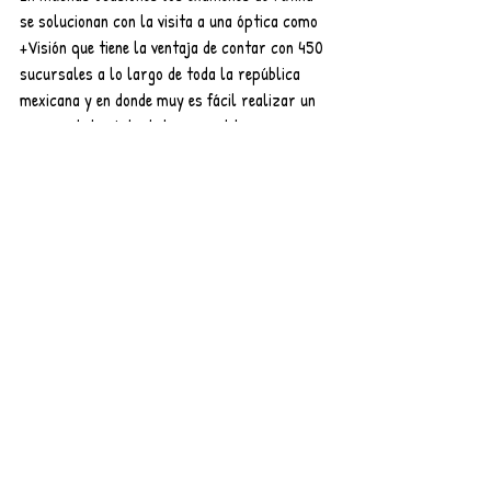
se solucionan con la visita a una óptica como 
+Visión que tiene la ventaja de contar con 450 
sucursales a lo largo de toda la república 
mexicana y en donde muy es fácil realizar un 
examen de la vista de la mano del 
optometrista y encontrar las gafas ideales 
para cada necesidad.
Entradas recientes
Ver todo