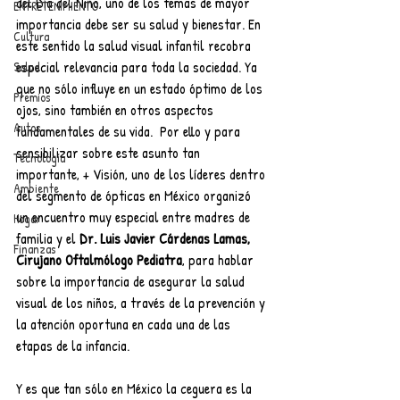
del Día del Niño, uno de los temas de mayor 
ENTRETENIMIENTO
importancia debe ser su salud y bienestar. En 
Cultura
este sentido la salud visual infantil recobra 
especial relevancia para toda la sociedad. Ya 
Salud
que no sólo influye en un estado óptimo de los 
Premios
ojos, sino también en otros aspectos 
Autos
fundamentales de su vida.  Por ello y para 
sensibilizar sobre este asunto tan 
Tecnología
importante, + Visión, uno de los líderes dentro 
Ambiente
del segmento de ópticas en México organizó 
un encuentro muy especial entre madres de 
Hogar
familia y el 
Dr. Luis Javier Cárdenas Lamas, 
Finanzas
Cirujano Oftalmólogo Pediatra
, para hablar 
sobre la importancia de asegurar la salud 
visual de los niños, a través de la prevención y 
la atención oportuna en cada una de las 
etapas de la infancia. 
Y es que tan sólo en México la ceguera es la 