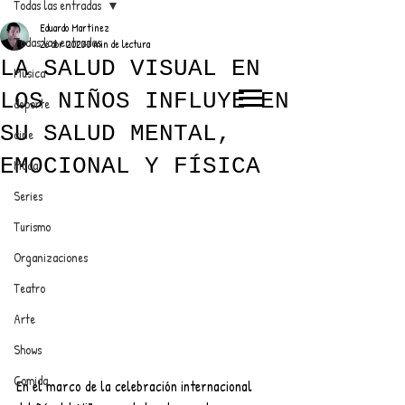
Todas las entradas
Eduardo Martínez
Todas las entradas
26 abr 2023
3 min de lectura
LA SALUD VISUAL EN
Música
LOS NIÑOS INFLUYE EN
deporte
EL TRENDY TOP
SU SALUD MENTAL,
cine
CON EDDY MARTINEZ
EMOCIONAL Y FÍSICA
Moda
Series
Turismo
ANUNCIATE CON NOSOTROS
Organizaciones
Teatro
PARA MÁS INFORMACIÓN:
Arte
dinamicaseltrendytop@gmail.com
Shows
Comida
En el marco de la celebración internacional 