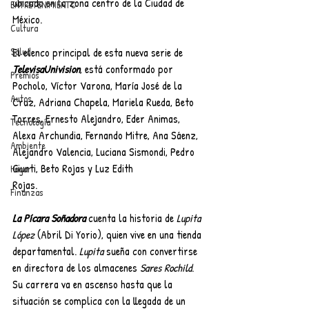
ubicada en la zona centro de la Ciudad de 
ENTRETENIMIENTO
México.
Cultura
El elenco principal de esta nueva serie de 
Salud
TelevisaUnivision
, está conformado por 
Premios
Pocholo, Víctor Varona, María José de la 
Autos
Cruz, Adriana Chapela, Mariela Rueda, Beto 
Torres, Ernesto Alejandro, Eder Animas, 
Tecnología
Alexa Archundia, Fernando Mitre, Ana Sáenz, 
Ambiente
Alejandro Valencia, Luciana Sismondi, Pedro 
Giunti, Beto Rojas y Luz Edith
Hogar
Rojas.
Finanzas
La Pícara Soñadora 
cuenta la historia de 
Lupita 
López 
(Abril Di Yorio), quien vive en una tienda 
departamental. 
Lupita 
sueña con convertirse 
en directora de los almacenes 
Sares Rochild
. 
Su carrera va en ascenso hasta que la 
situación se complica con la llegada de un 