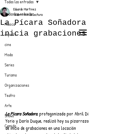
Todas las entradas
Eduardo Martínez
Todas las entradas
18 abr
1 min de lectura
La Pícara Soñadora
Música
inicia grabaciones
deporte
EL TRENDY TOP
cine
CON EDDY MARTINEZ
Moda
Series
Turismo
ANUNCIATE CON NOSOTROS
Organizaciones
Teatro
PARA MÁS INFORMACIÓN:
Arte
dinamicaseltrendytop@gmail.com
La Pícara Soñadora
, protagonizada por Abril Di 
Shows
Yorio y Darío Duque, realizó hoy su pizarrazo 
Comida
de inicio de grabaciones en una locación 