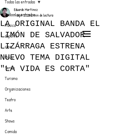
Todas las entradas
Eduardo Martínez
Todas las entradas
1 sept 2025
2 min de lectura
LA ORIGINAL BANDA EL
Música
LIMÓN DE SALVADOR
deporte
EL TRENDY TOP
LIZÁRRAGA ESTRENA
cine
CON EDDY MARTINEZ
NUEVO TEMA DIGITAL
Moda
"LA VIDA ES CORTA"
Series
Turismo
ANUNCIATE CON NOSOTROS
Organizaciones
Teatro
PARA MÁS INFORMACIÓN:
Arte
dinamicaseltrendytop@gmail.com
Shows
Comida