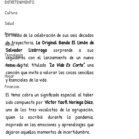
ENTRETENIMIENTO
Cultura
Salud
Premios
En medio de la celebración de sus seis décadas 
de trayectoria, 
La Original Banda El Limón de 
Autos
Salvador Lizárraga
 sorprende a sus 
Tecnología
seguidores con el lanzamiento de un nuevo 
tema digital titulado 
“La Vida Es Corta”
, una 
Ambiente
canción que invita a valorar las cosas sencillas 
Hogar
y esenciales de la vida.
Finanzas
El tema cobra un significado especial al haber 
sido compuesto por 
Víctor Yaotl Noriega Díaz
, 
uno de los tres vocalistas de la agrupación, 
quien lo escribió durante la pandemia, 
inspirado en las emociones y aprendizajes que 
dejaron aquellos momentos de incertidumbre.